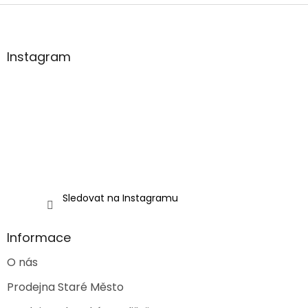
Z
á
p
a
Instagram
t
í
Sledovat na Instagramu
Informace
O nás
Prodejna Staré Město