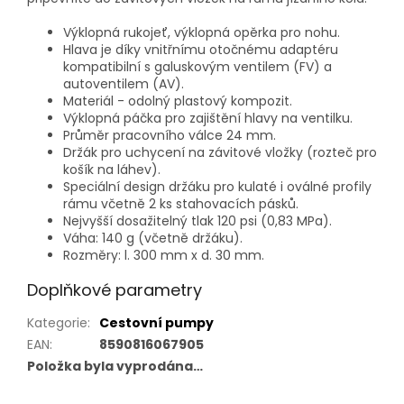
Výklopná rukojeť, výklopná opěrka pro nohu.
Hlava je díky vnitřnímu otočnému adaptéru
kompatibilní s galuskovým ventilem (FV) a
autoventilem (AV).
Materiál - odolný plastový kompozit.
Výklopná páčka pro zajištění hlavy na ventilku.
Průměr pracovního válce 24 mm.
Držák pro uchycení na závitové vložky (rozteč pro
košík na láhev).
Speciální design držáku pro kulaté i oválné profily
rámu včetně 2 ks stahovacích pásků.
Nejvyšší dosažitelný tlak 120 psi (0,83 MPa).
Váha: 140 g (včetně držáku).
Rozměry: l. 300 mm x d. 30 mm.
Doplňkové parametry
Kategorie
:
Cestovní pumpy
EAN
:
8590816067905
Položka byla vyprodána…