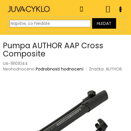
Přejít
na
NÁKUP
obsah
KOŠÍK
HLEDAT
Pumpa AUTHOR AAP Cross
Composite
UA-18101044
Průměrné
Neohodnoceno
Podrobnosti hodnocení
Značka:
AUTHOR
hodnocení
produktu
je
0,0
z
5
hvězdiček.