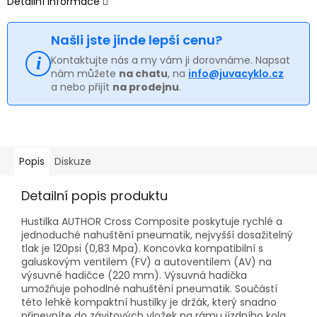
Detailní informace
Našli jste jinde lepší cenu?
Kontaktujte nás a my vám ji dorovnáme. Napsat
nám můžete
na chatu
, na
info@juvacyklo.cz
a nebo přijít
na prodejnu
.
Popis
Diskuze
Detailní popis produktu
Hustilka AUTHOR Cross Composite poskytuje rychlé a
jednoduché nahuštění pneumatik, nejvyšší dosažitelný
tlak je 120psi (0,83 Mpa). Koncovka kompatibilní s
galuskovým ventilem (FV) a autoventilem (AV) na
výsuvné hadičce (220 mm). Výsuvná hadička
umožňuje pohodlné nahuštění pneumatik. Součástí
této lehké kompaktní hustilky je držák, který snadno
připevníte do závitových vložek na rámu jízdního kola.