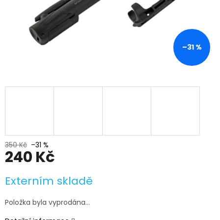
–31 %
350 Kč
–31 %
240 Kč
Měrná
Externím skladě
cena:
Položka byla vyprodána…