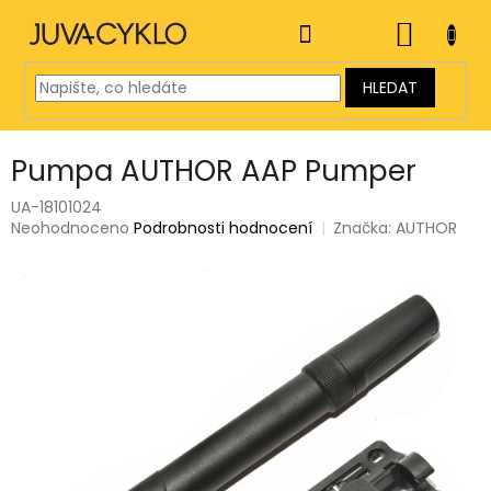
Přejít
na
NÁKUP
obsah
KOŠÍK
HLEDAT
Pumpa AUTHOR AAP Pumper
UA-18101024
Průměrné
Neohodnoceno
Podrobnosti hodnocení
Značka:
AUTHOR
hodnocení
produktu
je
0,0
z
5
hvězdiček.