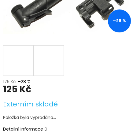
–28 %
175 Kč
–28 %
125 Kč
Měrná
Externím skladě
cena:
Položka byla vyprodána…
Detailní informace