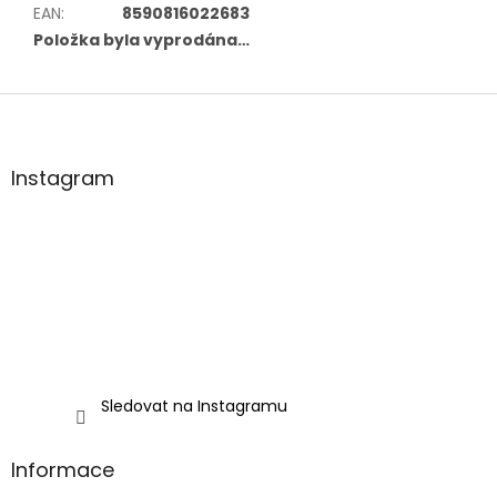
EAN
:
8590816022683
Položka byla vyprodána…
Z
á
p
a
Instagram
t
í
Sledovat na Instagramu
Informace