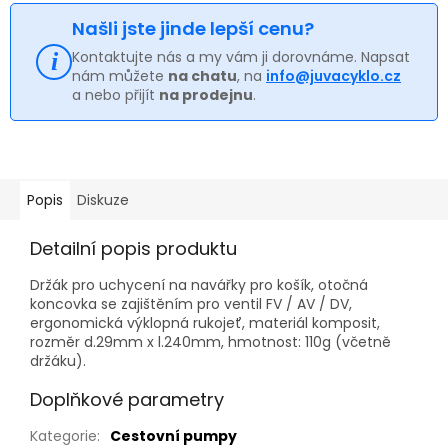
Našli jste jinde lepší cenu?
Kontaktujte nás a my vám ji dorovnáme. Napsat
nám můžete
na chatu
, na
info@juvacyklo.cz
a nebo přijít
na prodejnu
.
Popis
Diskuze
Detailní popis produktu
Držák pro uchycení na navářky pro košík, otočná
koncovka se zajištěním pro ventil FV / AV / DV,
ergonomická výklopná rukojeť, materiál komposit,
rozměr d.29mm x l.240mm, hmotnost: 110g (včetně
držáku).
Doplňkové parametry
Kategorie
:
Cestovní pumpy