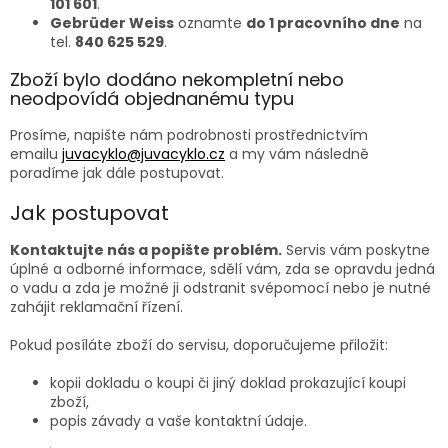
101 601
.
Gebrüder Weiss
oznamte
do 1 pracovního dne
na
tel.
840 625 529
.
Zboží bylo dodáno nekompletní nebo
neodpovídá objednanému typu
Prosíme, napište nám podrobnosti prostřednictvím
emailu
juvacyklo@juvacyklo.cz
a my vám následně
poradíme jak dále postupovat.
Jak postupovat
Kontaktujte nás a popište problém.
Servis vám poskytne
úplné a odborné informace, sdělí vám, zda se opravdu jedná
o vadu a zda je možné ji odstranit svépomocí nebo je nutné
zahájit reklamační řízení.
Pokud posíláte zboží do servisu, doporučujeme přiložit:
kopii dokladu o koupi či jiný doklad prokazující koupi
zboží,
popis závady a vaše kontaktní údaje.