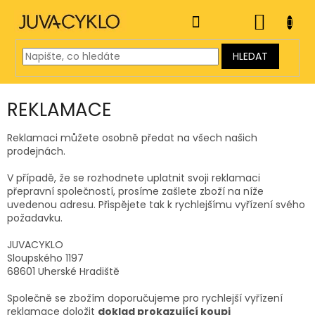
Přejít
na
NÁKUP
obsah
KOŠÍK
HLEDAT
REKLAMACE
Reklamaci můžete osobně předat na všech našich
prodejnách.
V případě, že se rozhodnete uplatnit svoji reklamaci
přepravní společností, prosíme zašlete zboží na níže
uvedenou adresu. Přispějete tak k rychlejšímu vyřízení svého
požadavku.
JUVACYKLO
Sloupského 1197
68601 Uherské Hradiště
Společně se zbožím doporučujeme pro rychlejší vyřízení
reklamace doložit
doklad prokazující koupi