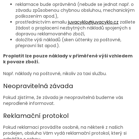
reklamace bude oprávněná (nebude se jednat např. o
závadu způsobenou chybnou obsluhou, mechanickým
poškozením apod.),
prostřednictvím emailu
juvacyklo@juvacyklo.cz
zašlete
žádost o proplacení nezbytných nákladů spojených s
dopravou reklamovaného zboží,
doložíte výši nákladů (sken účtenky za poštovné,
přepravní list apod.).
Proplatit lze pouze náklady v přiměřené výši vzhledem
k povaze zboží.
Např. náklady na poštovné, nikoliv za taxi službu.
Neopravitelná závada
Pokud zjistíme, že závada je neopravitelná budeme vás
neprodleně informovat.
Reklamační protokol
Pokud reklamaci provádíte osobně, na některé z našich
prodejen, obsluha Vám vydá reklamační protokol, který si
odnášíte s sebou.