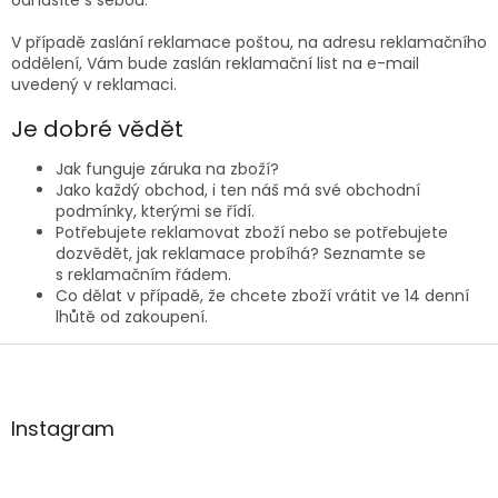
V případě zaslání reklamace poštou, na adresu reklamačního
oddělení, Vám bude zaslán reklamační list na e-mail
uvedený v reklamaci.
Je dobré vědět
Jak funguje
záruka na zboží?
Jako každý obchod, i ten náš má své
obchodní
podmínky, kterými se řídí.
Potřebujete reklamovat zboží nebo se potřebujete
dozvědět, jak reklamace probíhá? Seznamte se
s
reklamačním řádem.
Co dělat v případě, že chcete
zboží vrátit ve 14 denní
lhůtě od zakoupení.
Z
á
p
a
Instagram
t
í