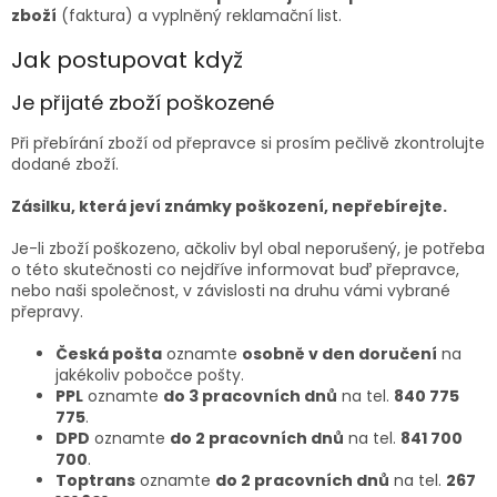
zboží
(faktura) a vyplněný
reklamační list.
Jak postupovat když
Je přijaté zboží poškozené
Při přebírání zboží od přepravce si prosím pečlivě zkontrolujte
dodané zboží.
Zásilku, která jeví známky poškození, nepřebírejte.
Je-li zboží poškozeno, ačkoliv byl obal neporušený, je potřeba
o této skutečnosti co nejdříve informovat buď přepravce,
nebo naši společnost, v závislosti na druhu vámi vybrané
přepravy.
Česká pošta
oznamte
osobně v den doručení
na
jakékoliv pobočce pošty.
PPL
oznamte
do 3 pracovních dnů
na tel.
840 775
775
.
DPD
oznamte
do 2 pracovních dnů
na tel.
841 700
700
.
Toptrans
oznamte
do 2 pracovních dnů
na tel.
267