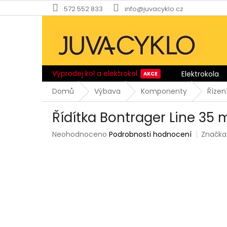
Přejít
572 552 833
info@juvacyklo.cz
na
obsah
Výprodej kol a elektrokol
Elektrokola
Domů
Výbava
Komponenty
Řízen
Řídítka Bontrager Line 35 
Průměrné
Neohodnoceno
Podrobnosti hodnocení
Značka
hodnocení
produktu
je
0,0
z
5
hvězdiček.