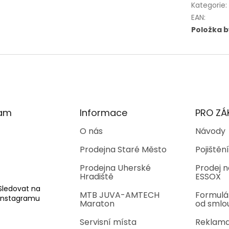
Kategorie
:
EAN
:
Položka 
ram
Informace
PRO ZÁ
O nás
Návody
Prodejna Staré Město
Pojištění
Prodejna Uherské
Prodej n
Hradiště
ESSOX
Sledovat na
MTB JUVA-AMTECH
Formulá
Instagramu
Maraton
od smlo
Servisní místa
Reklama