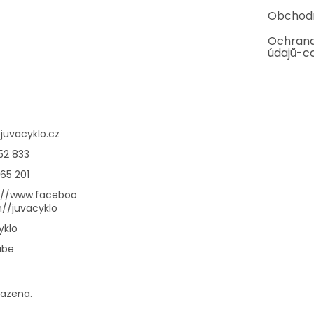
Obchod
Ochrana
údajů-c
@
juvacyklo.cz
52 833
65 201
://www.faceboo
//juvacyklo
yklo
ube
razena.