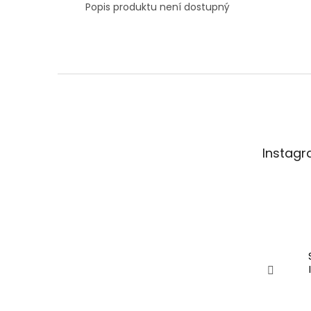
Popis produktu není dostupný
Z
á
p
a
t
Instag
í