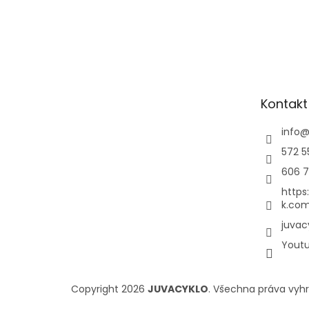
Kontakt
info
572 5
606 7
https
k.com
juvac
Yout
Copyright 2026
JUVACYKLO
. Všechna práva vyh