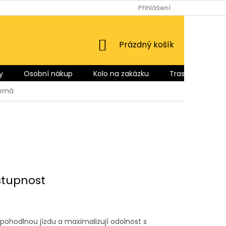
Přihlášení
NÁKUPNÍ
Prázdný košík
KOŠÍK
y
Osobní nákup
Kolo na zakázku
Trasy pro Vás
erná
stupnost
 pohodlnou jízdu a maximalizují odolnost s