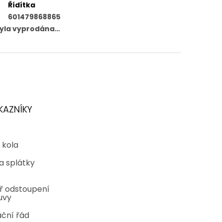
Řídítka
601479868865
byla vyprodána…
KAZNÍKY
 kola
a splátky
ř odstoupení
uvy
ční řád