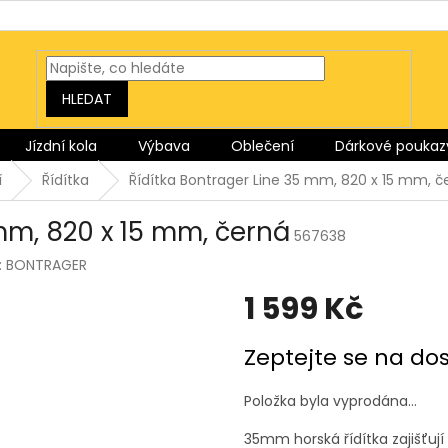
HLEDAT
Jízdní kola
Výbava
Oblečení
Dárkové poukaz
í
Řídítka
Řídítka Bontrager Line 35 mm, 820 x 15 mm, č
mm, 820 x 15 mm, černá
567638
:
BONTRAGER
1 599 Kč
Měrná
Zeptejte se na do
cena:
Položka byla vyprodána…
35mm horská řídítka zajišťují