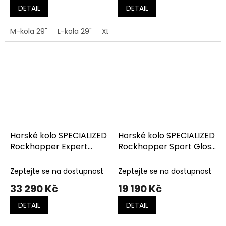
DETAIL
DETAIL
M-kola 29"
L-kola 29"
XL-kola 29"
XXL-kola 29"
Horské kolo SPECIALIZED
Horské kolo SPECIALIZED
Rockhopper Expert
Rockhopper Sport Gloss
Satin Quartz Metallic /
Pine Green / Desert
Mauve Metallic
Rose
Zeptejte se na dostupnost
Zeptejte se na dostupnost
33 290 Kč
19 190 Kč
DETAIL
DETAIL