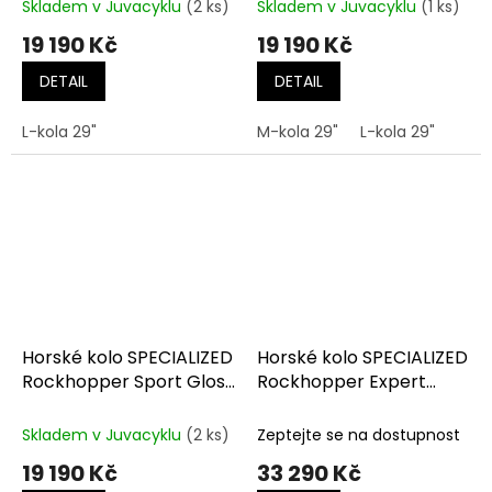
Skladem v Juvacyklu
(2 ks)
Skladem v Juvacyklu
(1 ks)
19 190 Kč
19 190 Kč
DETAIL
DETAIL
L-kola 29"
M-kola 29"
L-kola 29"
Horské kolo SPECIALIZED
Horské kolo SPECIALIZED
Rockhopper Sport Gloss
Rockhopper Expert
Smoke / Cool Grey
Gloss Emerald Metallic /
Shadow Silver
Skladem v Juvacyklu
(2 ks)
Zeptejte se na dostupnost
19 190 Kč
33 290 Kč