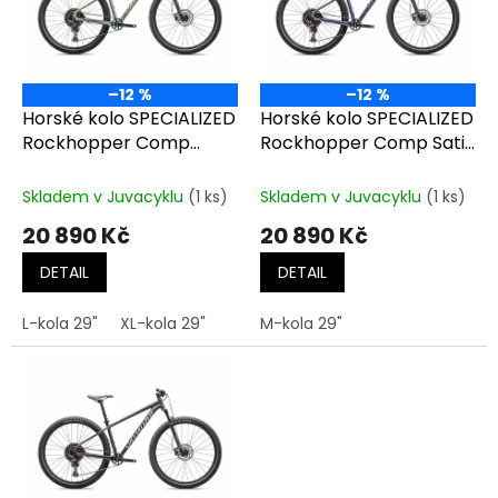
t
s
ů
p
r
o
–12 %
–12 %
d
Horské kolo SPECIALIZED
Horské kolo SPECIALIZED
u
Rockhopper Comp
Rockhopper Comp Satin
k
Gloss Pistachio / White
Mauve Metallic / Fjord
t
Mountains
Metallic
Skladem v Juvacyklu
(1 ks)
Skladem v Juvacyklu
(1 ks)
ů
20 890 Kč
20 890 Kč
DETAIL
DETAIL
L-kola 29"
XL-kola 29"
M-kola 29"