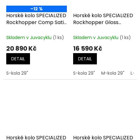
–12 %
Horské kolo SPECIALIZED
Horské kolo SPECIALIZED
Rockhopper Comp Satin
Rockhopper Gloss
Nebula Metallic /
Lagoon Blue
Dolomite Metallic
Skladem v Juvacyklu
(1 ks)
Skladem v Juvacyklu
(1 ks)
20 890 Kč
16 590 Kč
DETAIL
DETAIL
S-kola 29"
S-kola 29"
M-kola 29"
L-ko
Horské kolo SPECIALIZED
Horské kolo SPECIALIZED