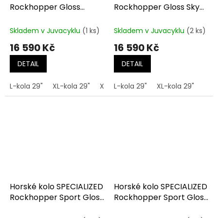
Rockhopper Gloss
Rockhopper Gloss Sky
Obsidian Dune White
Blue / Majesty Blue
Mettalic
Skladem v Juvacyklu
(1 ks)
Skladem v Juvacyklu
(2 ks)
16 590 Kč
16 590 Kč
DETAIL
DETAIL
L-kola 29"
XL-kola 29"
XXL-kola 29"
L-kola 29"
XL-kola 29"
Horské kolo SPECIALIZED
Horské kolo SPECIALIZED
Rockhopper Sport Gloss
Rockhopper Sport Gloss
Dune White / Oasis
Maroon / Deep Orange