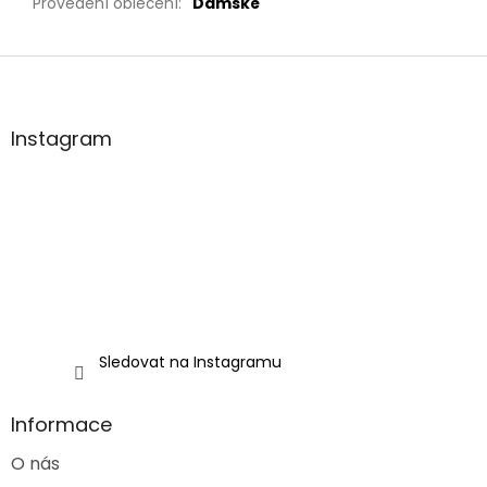
Provedení oblečení
:
Dámské
Z
á
p
a
Instagram
t
í
Sledovat na Instagramu
Informace
O nás