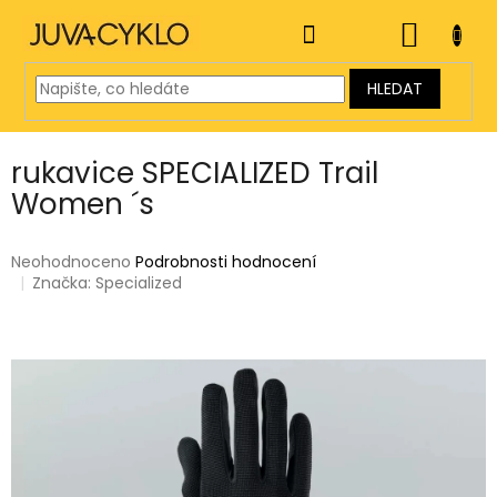
Přejít
na
NÁKUP
obsah
KOŠÍK
HLEDAT
rukavice SPECIALIZED Trail
Women ´s
Průměrné
Neohodnoceno
Podrobnosti hodnocení
hodnocení
Značka:
Specialized
produktu
je
0,0
z
5
hvězdiček.