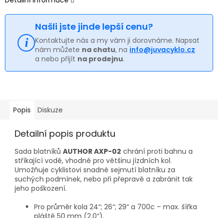
Našli jste jinde lepší cenu?
Kontaktujte nás a my vám ji dorovnáme. Napsat
nám můžete
na chatu
, na
info@juvacyklo.cz
a nebo přijít
na prodejnu
.
Popis
Diskuze
Detailní popis produktu
Sada blatníků
AUTHOR AXP-02
chrání proti bahnu a
stříkající vodě, vhodné pro většinu jízdních kol.
Umožňuje cyklistovi snadné sejmutí blatníku za
suchých podmínek, nebo při přepravě a zabránit tak
jeho poškození.
Pro průměr kola 24“; 26“; 29“ a 700c – max. šířka
pláště 50 mm (2,0“).