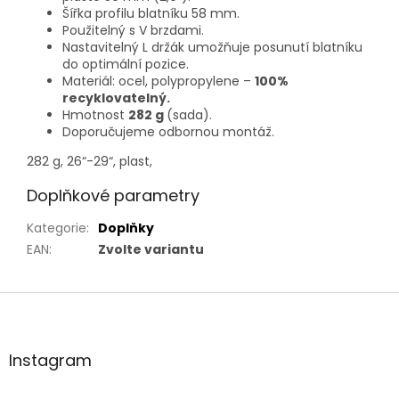
Šířka profilu blatníku 58 mm.
Použitelný s V brzdami.
Nastavitelný L držák umožňuje posunutí blatníku
do optimální pozice.
Materiál: ocel, polypropylene –
100%
recyklovatelný.
Hmotnost
282 g
(sada).
Doporučujeme odbornou montáž.
282 g, 26“-29“, plast,
Doplňkové parametry
Kategorie
:
Doplňky
EAN
:
Zvolte variantu
Z
á
p
a
Instagram
t
í