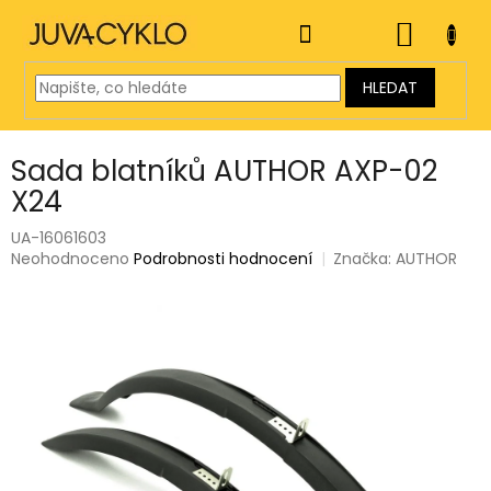
Přejít
na
NÁKUP
obsah
KOŠÍK
HLEDAT
Sada blatníků AUTHOR AXP-02
X24
UA-16061603
Průměrné
Neohodnoceno
Podrobnosti hodnocení
Značka:
AUTHOR
hodnocení
produktu
je
0,0
z
5
hvězdiček.