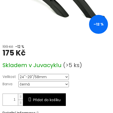
–12 %
199 Kč
–12 %
175 Kč
Měrná
Skladem v Juvacyklu
(>5 ks)
cena:
Velikost
Barva
Přidat do košíku
Detailní informace