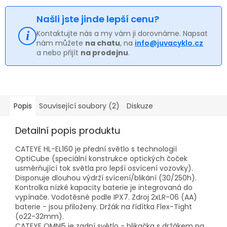
Našli jste jinde lepší cenu?
Kontaktujte nás a my vám ji dorovnáme. Napsat
nám můžete
na chatu
, na
info@juvacyklo.cz
a nebo přijít
na prodejnu
.
Popis
Související soubory (2)
Diskuze
Detailní popis produktu
CATEYE HL-EL160 je přední světlo s technologií
OptiCube (speciální konstrukce optických čoček
usměrňující tok světla pro lepší osvícení vozovky).
Disponuje dlouhou výdrží svícení/blikání (30/250h).
Kontrolka nízké kapacity baterie je integrovaná do
vypínače. Vodotěsné podle IPX7. Zdroj 2xLR-06 (AA)
baterie - jsou přiloženy. Držák na řídítka Flex-Tight
(o22-32mm).
CATEYE OMNI5 je zadní světlo - blikačka s držákem na