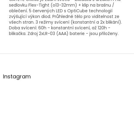
sedlovku Flex-Tight (o13-32mm) + klip na brašnu /
oblečení. 5 červených LED s OptiCube technologií
zvýšující výkon diod. Průhledné tělo pro viditelnost ze
všech stran. 3 režimy svícení (konstantní a 2x blikání).
Doba svícení: 60h - konstantní svícení, až 120h -
blikačka. Zdroj 2xLR-03 (AAA) baterie - jsou přiloženy.
Z
á
p
a
Instagram
t
í