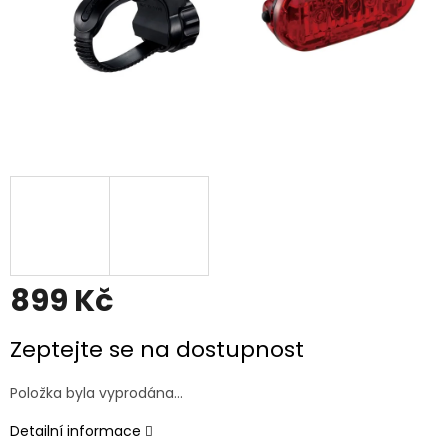
899 Kč
Měrná
Zeptejte se na dostupnost
cena:
Položka byla vyprodána…
Detailní informace