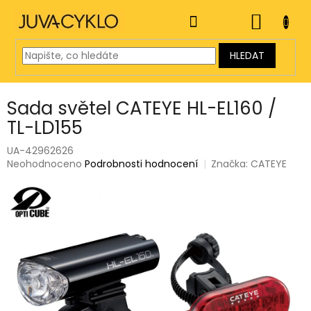
Přejít
na
NÁKUP
obsah
KOŠÍK
HLEDAT
Sada světel CATEYE HL-EL160 /
TL-LD155
UA-42962626
Průměrné
Neohodnoceno
Podrobnosti hodnocení
Značka:
CATEYE
hodnocení
produktu
je
0,0
z
5
hvězdiček.