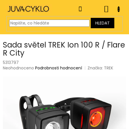
Přejít
na
NÁKUP
obsah
KOŠÍK
HLEDAT
Sada světel TREK Ion 100 R / Flare
R City
5313797
Průměrné
Neohodnoceno
Podrobnosti hodnocení
Značka:
TREK
hodnocení
produktu
je
0,0
z
5
hvězdiček.