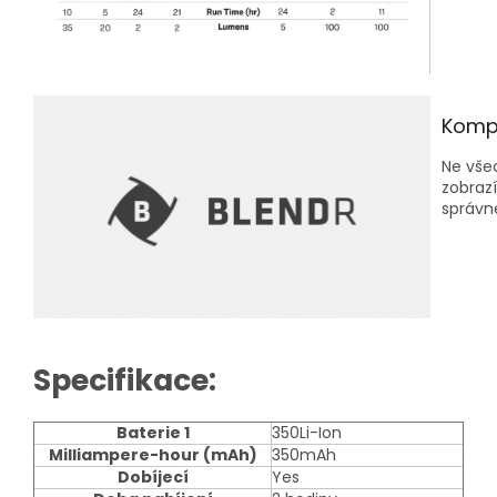
Kompa
Ne všec
zobrazí
správné
S
pecifikace:
Baterie 1
350Li-Ion
Milliampere-hour (mAh)
350mAh
Dobíjecí
Yes