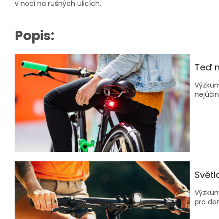
v noci na rušných ulicích.
Popis:
Teď 
Výzkum 
nejúčin
Světl
Výzkumy
pro den