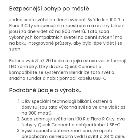
Bezpečnější pohyb po městě
Jedna sada světel na denní svícení. Světla Ion 100 R a
Flare R City se speciálním zaostřením a režimy blikání
jsou i za dne vidět až na 900 metrů. Tato sada
výkonných kompaktních světel na denní svícení má
na boku integrované průzory, aby byla lépe vidět i ze
stran.
Baterie vydrží až 20 hodin a o jejím stavu vás informují
LED kontrolky. Díky držáku Quick Connect a
kompatibilitě se systémem Blendr lze tato světla
snadno sundat a nabít pomocí kabelu USB-C.
Podrobné údaje o výrobku
Díky speciální technologii blikání, ostření a
dosvitu jsou tato výkonná světla ve dne vidět až
na 900 metrů.
Sada zahrnuje světla Ion 100 R a Flare R City, dva
úchyty Quick Connect a dobíjecí kabel USB-C.
Vyšší kapacita baterie znamená, že oproti
předchozím generacím vydrží svítit o 28 % déle.