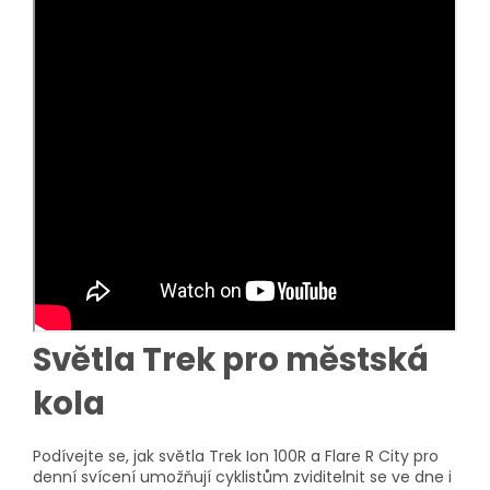
Světla Trek pro městská
kola
Podívejte se, jak světla Trek Ion 100R a Flare R City pro
denní svícení umožňují cyklistům zviditelnit se ve dne i