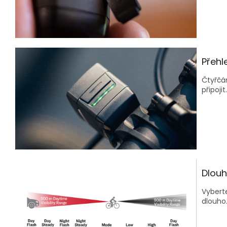
Přehl
Čtyřčár
připojit.
Dlouh
Vyberte
dlouho