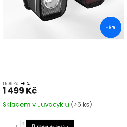
–6 %
1 599 Kč
–6 %
1 499 Kč
Měrná
Skladem v Juvacyklu
(>5 ks)
cena:
Přidat do košíku