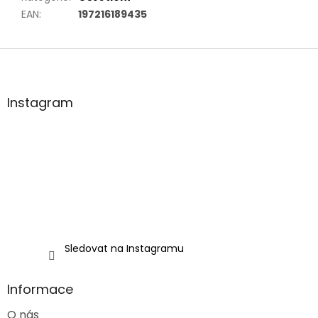
EAN
:
197216189435
Z
á
p
a
Instagram
t
í
Sledovat na Instagramu
Informace
O nás