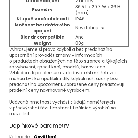
Doba nabíjení
2 hodiny
36.5 L x 29.7 W x 36 H
Rozměry
(mm)
Stupeň voděodolnosti
IP46
Možnost bezdrátového
Nevztahuje se
spojení
Blendr compatible
Ano
Weight
80g
Vyhrazujeme si právo kdykoli a bez předchozího
upozornění provádět změny v informacích
o produktech obsažených na této stránce a týkajících
se vybavení, specifikací, modelů, barev i cen.
Vzhledem k problémům v dodavatelském řetězci
mohou být kompatibilní díly kdykoli nahrazeny bez
předchozího upozornění. Zobrazené ceny představují
prodejní ceny navrhované výrobcem.
Udávaná hmotnost vychází z údajů naměřených
v předvýrobní fázi. Hmotnost finálních výrobků se
může lišit.
Doplňkové parametry
Kategorie
:
Osvětlení