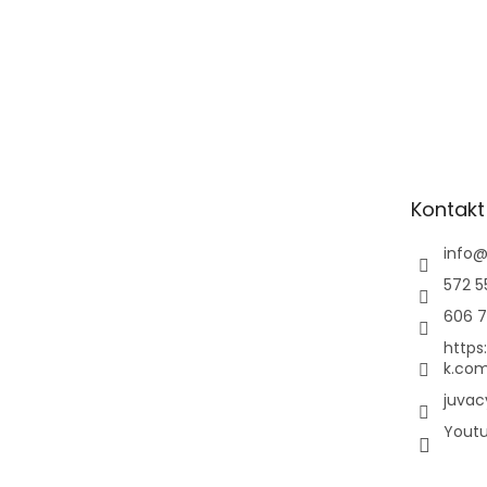
Kontakt
info
572 5
606 7
https
k.com
juvac
Yout