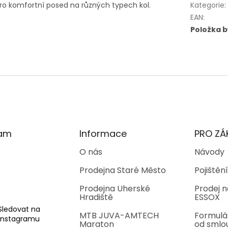
ro komfortní posed na různých typech kol.
Kategorie
:
EAN
:
Položka 
ram
Informace
PRO ZÁ
O nás
Návody
Prodejna Staré Město
Pojištění
Prodejna Uherské
Prodej n
Hradiště
ESSOX
Sledovat na
MTB JUVA-AMTECH
Formulá
Instagramu
Maraton
od smlo