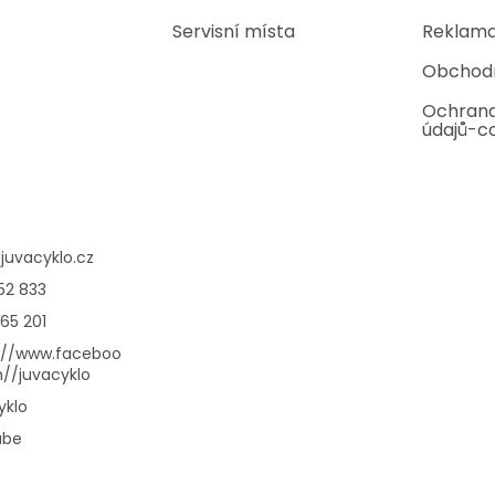
Servisní místa
Reklama
Obchod
Ochrana
údajů-c
@
juvacyklo.cz
52 833
65 201
://www.faceboo
//juvacyklo
yklo
ube