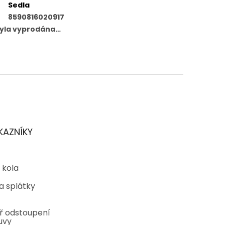
Sedla
8590816020917
byla vyprodána…
KAZNÍKY
 kola
a splátky
ř odstoupení
uvy