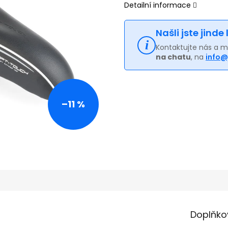
Detailní informace
Našli jste jinde
Kontaktujte nás a 
na chatu
, na
info@
–11 %
Doplňko