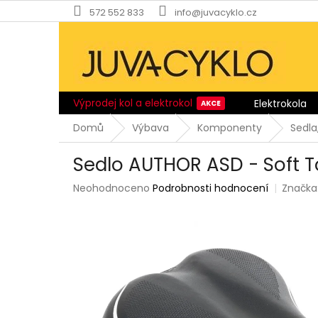
Přejít
572 552 833
info@juvacyklo.cz
na
obsah
Výprodej kol a elektrokol
Elektrokola
Domů
Výbava
Komponenty
Sedla
Sedlo AUTHOR ASD - Soft 
Průměrné
Neohodnoceno
Podrobnosti hodnocení
Značka
hodnocení
produktu
je
0,0
z
5
hvězdiček.