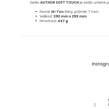
Sedlo
AUTHOR SOFT TOUCH
je sedlo určené p
Pevné
Hi-Ten
ližiny, průměr 7 mm.
Velikost
290 mm x 255
mm
.
Hmotnost
447 g
.
Z
á
p
a
t
Instag
í