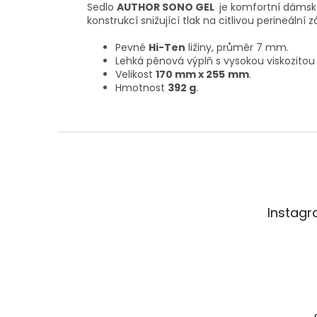
Sedlo
AUTHOR SONO GEL
je komfortní dámské
konstrukcí snižující tlak na citlivou perineáln
Pevné
Hi-Ten
ližiny, průměr 7 mm.
Lehká pěnová výplň s vysokou viskozitou
Velikost
170 mm x 255
mm
.
Hmotnost
392 g
.
Z
á
p
a
t
Instag
í