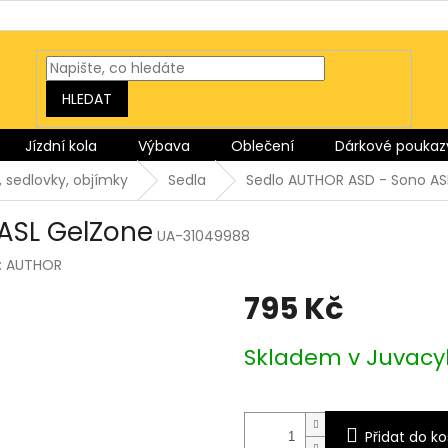
HLEDAT
Jízdní kola
Výbava
Oblečení
Dárkové poukaz
, sedlovky, objímky
Sedla
Sedlo AUTHOR ASD - Sono AS
ASL GelZone
UA-31049988
:
AUTHOR
795 Kč
Měrná
Skladem v Juvacy
cena:
Přidat do ko