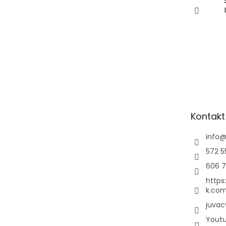
Kontakt
info
572 5
606 7
https
k.com
juvac
Yout