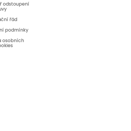
ř odstoupení
uvy
ční řád
ní podmínky
 osobních
ookies