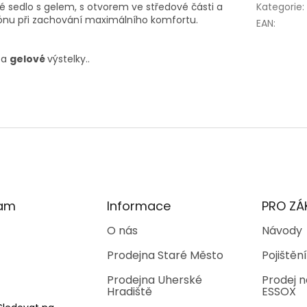
 sedlo s gelem, s otvorem ve středové části a
Kategorie
:
í zónu při zachování maximálního komfortu.
EAN
:
 a
gelové
výstelky..
ram
Informace
PRO ZÁ
O nás
Návody
Prodejna Staré Město
Pojištění
Prodejna Uherské
Prodej n
Hradiště
ESSOX