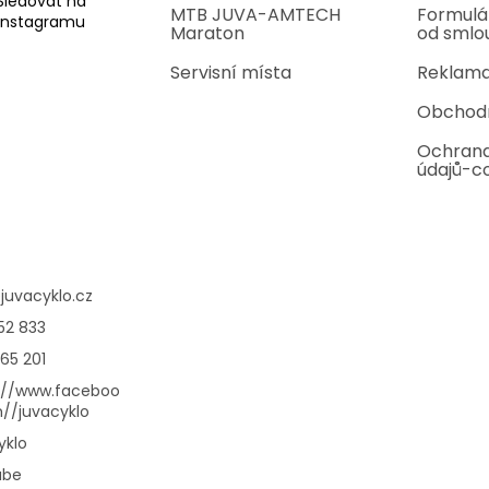
Sledovat na
MTB JUVA-AMTECH
Formulá
Instagramu
Maraton
od smlo
Servisní místa
Reklama
Obchod
Ochrana
údajů-c
@
juvacyklo.cz
52 833
65 201
://www.faceboo
//juvacyklo
yklo
ube