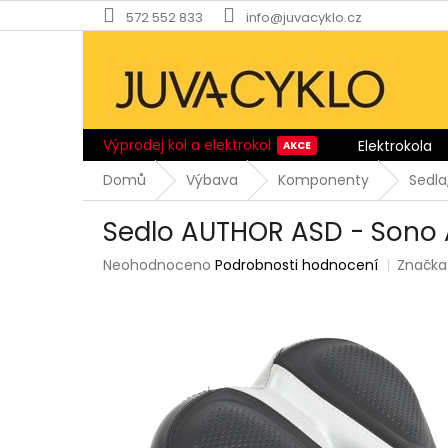
Přejít
572 552 833
info@juvacyklo.cz
na
obsah
Výprodej kol a elektrokol
Elektrokola
Domů
Výbava
Komponenty
Sedla
Sedlo AUTHOR ASD - Sono 
Průměrné
Neohodnoceno
Podrobnosti hodnocení
Značka
hodnocení
produktu
je
0,0
z
5
hvězdiček.