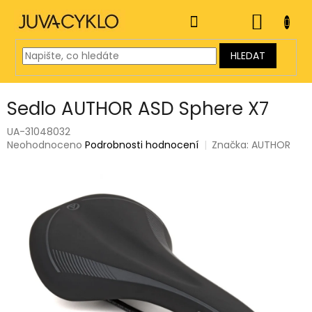
Přejít
na
NÁKUP
obsah
KOŠÍK
HLEDAT
Sedlo AUTHOR ASD Sphere X7
UA-31048032
Průměrné
Neohodnoceno
Podrobnosti hodnocení
Značka:
AUTHOR
hodnocení
produktu
je
0,0
z
5
hvězdiček.