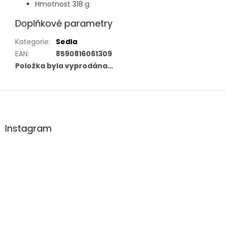
Hmotnost 318 g.
Doplňkové parametry
Kategorie
:
Sedla
EAN
:
8590816061309
Položka byla vyprodána…
Z
á
p
a
Instagram
t
í