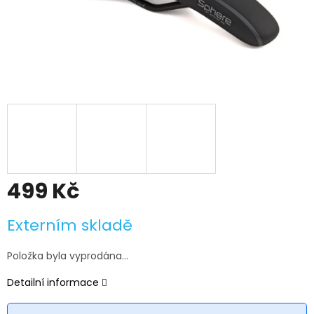
499 Kč
Měrná
Externím skladě
cena:
Položka byla vyprodána…
Detailní informace