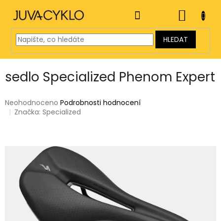
Přejít
na
NÁKUP
obsah
KOŠÍK
HLEDAT
sedlo Specialized Phenom Expert
Průměrné
Neohodnoceno
Podrobnosti hodnocení
hodnocení
Značka:
Specialized
produktu
je
0,0
z
5
hvězdiček.