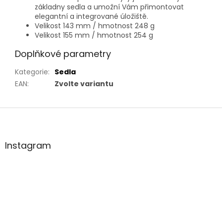
základny sedla a umožní Vám přimontovat
elegantní a integrované úložiště.
Velikost 143 mm / hmotnost 248 g
Velikost 155 mm / hmotnost 254 g
Doplňkové parametry
Kategorie
:
Sedla
EAN
:
Zvolte variantu
Z
á
p
a
Instagram
t
í