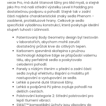
verze Pro, má duté titanové ližiny pro klid mysli, a stejně
jako Pro má naši střední výstelku Level II Padding pro
dostatečnou podporu a pohodlí. Stejně tak v zadní
části najdete charakteristické znaky sedla Phenom -
zaoblené, protiskluzové hrany. Celkově je sedlo
specifické vyladěnou konstrukcí, která poskytuje ideální
stupeň tuhosti i účinnosti.
Patentovaný Body Geometry design byl testován
v laboratořích, abychom mohli zaručit
dostatečný průtok krve do citlivých tepen.
Karbonem zpevněná skořepina s pružnou
technologií Adaptive Edge se přizpůsobí vašemu
tělu, aby perfektně sedla a poskytovala
celodenní pohodlí.
Panely s nízkým třením v přední a zadní části
sedla zvyšují efektivitu šlapání a mobilitu při
nastupování a vystupování ze sedla.
Lehké a pevné duté titanové ližiny.
Lehká a podpůrná PU pěna zvyšuje pohodlí na
delších cestách.
Polstrování kategorie 2: Střední polstrování pro
lepší tlumení vibrací.
SWAT™ kompatibilní úchyty jsou vlisovány do