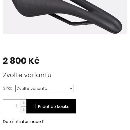
2 800 Kč
Měrná
Zvolte variantu
cena:
Šířka
Přidat do košíku
Detailní informace