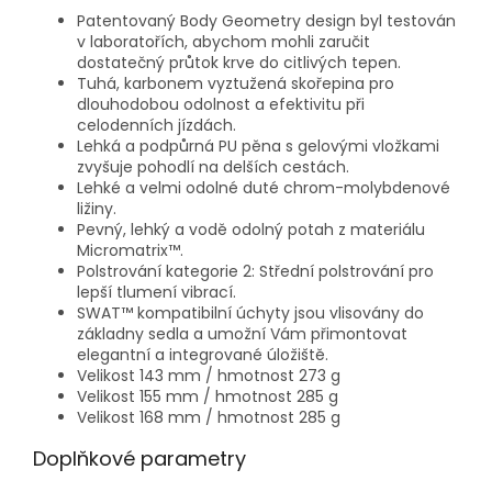
Patentovaný Body Geometry design byl testován
v laboratořích, abychom mohli zaručit
dostatečný průtok krve do citlivých tepen.
Tuhá, karbonem vyztužená skořepina pro
dlouhodobou odolnost a efektivitu při
celodenních jízdách.
Lehká a podpůrná PU pěna s gelovými vložkami
zvyšuje pohodlí na delších cestách.
Lehké a velmi odolné duté chrom-molybdenové
ližiny.
Pevný, lehký a vodě odolný potah z materiálu
Micromatrix™.
Polstrování kategorie 2: Střední polstrování pro
lepší tlumení vibrací.
SWAT™ kompatibilní úchyty jsou vlisovány do
základny sedla a umožní Vám přimontovat
elegantní a integrované úložiště.
Velikost 143 mm / hmotnost 273 g
Velikost 155 mm / hmotnost 285 g
Velikost 168 mm / hmotnost 285 g
Doplňkové parametry