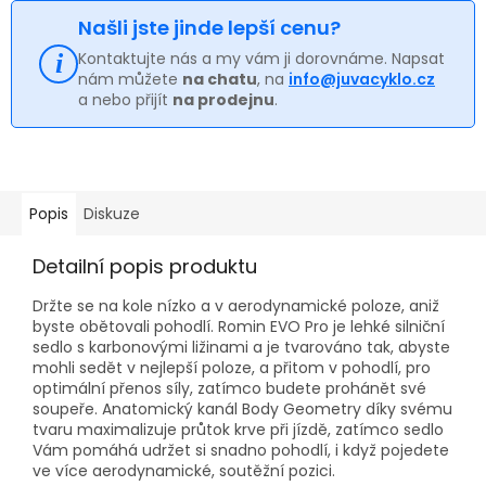
Našli jste jinde lepší cenu?
Kontaktujte nás a my vám ji dorovnáme. Napsat
nám můžete
na chatu
, na
info@juvacyklo.cz
a nebo přijít
na prodejnu
.
Popis
Diskuze
Detailní popis produktu
Držte se na kole nízko a v aerodynamické poloze, aniž
byste obětovali pohodlí. Romin EVO Pro je lehké silniční
sedlo s karbonovými ližinami a je tvarováno tak, abyste
mohli sedět v nejlepší poloze, a přitom v pohodlí, pro
optimální přenos síly, zatímco budete prohánět své
soupeře. Anatomický kanál Body Geometry díky svému
tvaru maximalizuje průtok krve při jízdě, zatímco sedlo
Vám pomáhá udržet si snadno pohodlí, i když pojedete
ve více aerodynamické, soutěžní pozici.