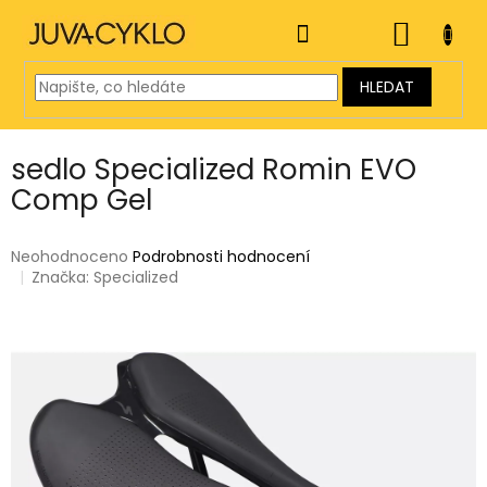
Přejít
na
NÁKUP
obsah
KOŠÍK
HLEDAT
sedlo Specialized Romin EVO
Comp Gel
Průměrné
Neohodnoceno
Podrobnosti hodnocení
hodnocení
Značka:
Specialized
produktu
je
0,0
z
5
hvězdiček.