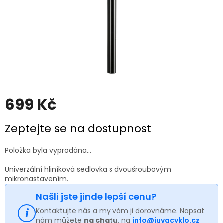
699 Kč
Měrná
Zeptejte se na dostupnost
cena:
Položka byla vyprodána…
Univerzální hliníková sedlovka s dvoušroubovým
mikronastavením.
Našli jste jinde lepší cenu?
Kontaktujte nás a my vám ji dorovnáme. Napsat
nám můžete
na chatu
, na
info@juvacyklo.cz