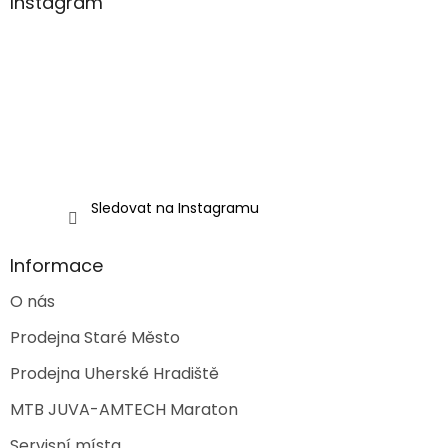
a
Instagram
t
í
Sledovat na Instagramu
Informace
O nás
Prodejna Staré Město
Prodejna Uherské Hradiště
MTB JUVA-AMTECH Maraton
Servisní místa