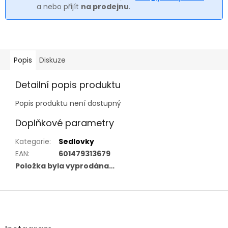
a nebo přijít
na prodejnu
.
Popis
Diskuze
Detailní popis produktu
Popis produktu není dostupný
Doplňkové parametry
Kategorie
:
Sedlovky
EAN
:
601479313679
Položka byla vyprodána…
Z
á
p