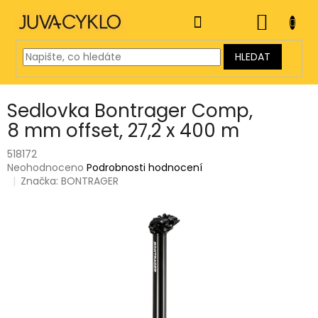
Přejít
na
NÁKUP
obsah
KOŠÍK
HLEDAT
Sedlovka Bontrager Comp,
8 mm offset, 27,2 x 400 m
518172
Průměrné
Neohodnoceno
Podrobnosti hodnocení
hodnocení
Značka:
BONTRAGER
produktu
je
0,0
z
5
hvězdiček.