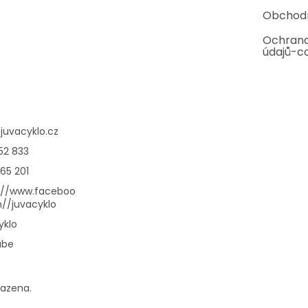
Obchod
Ochrana
údajů-c
@
juvacyklo.cz
52 833
65 201
://www.faceboo
//juvacyklo
yklo
ube
razena.