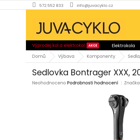
Přejít
572 552 833
info@juvacyklo.cz
na
obsah
Výprodej kol a elektrokol
Elektrokola
Domů
Výbava
Komponenty
Sedla
Sedlovka Bontrager XXX, 20 
Průměrné
Neohodnoceno
Podrobnosti hodnocení
Značka
hodnocení
produktu
je
0,0
z
5
hvězdiček.