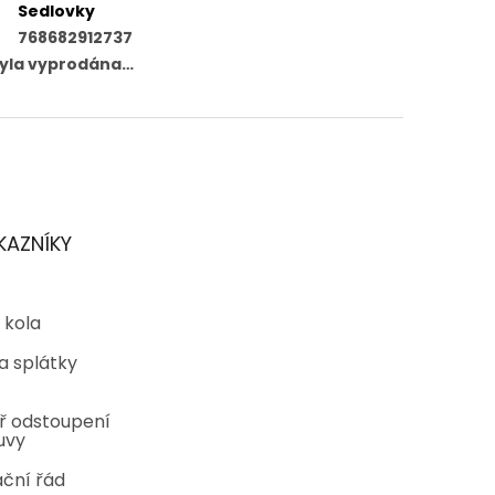
Sedlovky
768682912737
byla vyprodána…
KAZNÍKY
 kola
a splátky
ř odstoupení
uvy
ční řád