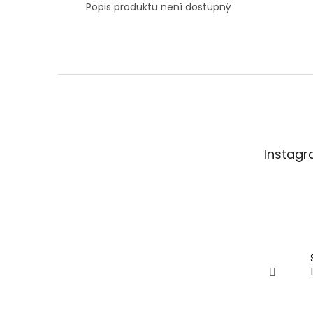
Popis produktu není dostupný
Z
á
p
a
t
Instag
í