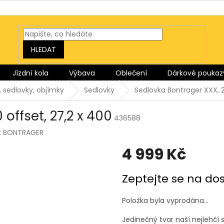
HLEDAT
Jízdní kola
Výbava
Oblečení
Dárkové poukaz
, sedlovky, objímky
Sedlovky
Sedlovka Bontrager XXX, 2
offset, 27,2 x 400
436588
:
BONTRAGER
4 999 Kč
Měrná
Zeptejte se na do
cena:
Položka byla vyprodána…
Jedinečný tvar naší nejlehčí 