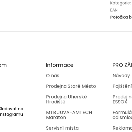
Kategorie
:
EAN
:
Položka 
ram
Informace
PRO ZÁ
O nás
Návody
Prodejna Staré Město
Pojištění
Prodejna Uherské
Prodej n
Hradiště
ESSOX
Sledovat na
MTB JUVA-AMTECH
Formulá
Instagramu
Maraton
od smlo
Servisní místa
Reklama