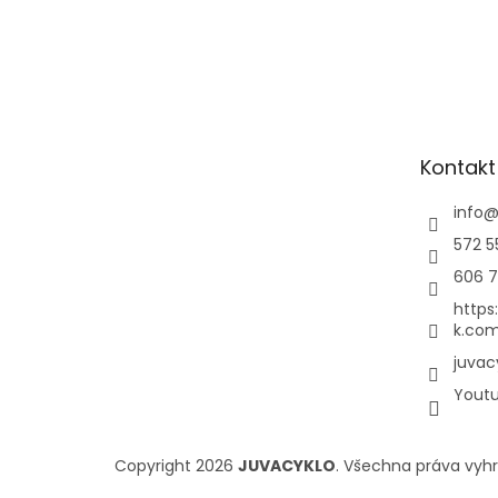
Kontakt
info
572 5
606 7
https
k.com
juvac
Yout
Copyright 2026
JUVACYKLO
. Všechna práva vyh