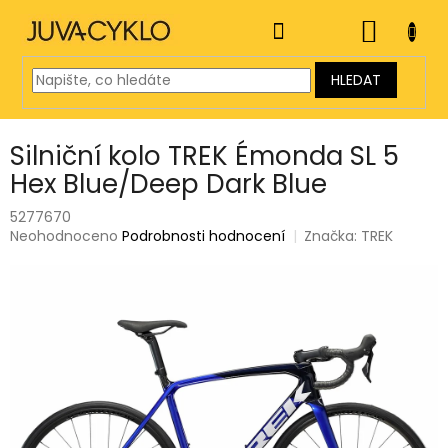
Přejít
na
NÁKUP
obsah
KOŠÍK
HLEDAT
Silniční kolo TREK Émonda SL 5
Hex Blue/Deep Dark Blue
5277670
Průměrné
Neohodnoceno
Podrobnosti hodnocení
Značka:
TREK
hodnocení
produktu
je
0,0
z
5
hvězdiček.