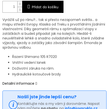
Přidat do košíku
Vyrážíš už po ránu?… tak si přesto nezapomeň světla… a
mapu střední Evropy. Klasika od Treku s prvotřídními jízdními
vlastnostmi. Díky geometrii rámu s optimalizací stopy v
zatáčkách si budeš připadat jak na kolejích. Hledáš-li
neuvěřitelně lehké a snadno ovladatelné kolo, které zvládne
výjezdy, sjezdy a zatáčky jako závodní šampión. Émonda je
správnou volbou.
Řazení Shimano 105 R7020
Vnitřní vedení lanek
Doživotní záruka na rám.
Hydraulické kotoučové brzdy
Detailní informace
Našli jste jinde lepší cenu?
Kontaktujte nás a my vám ji dorovnáme. Napsat
nám můžete
na chatu
, na
info@juvacyklo.cz