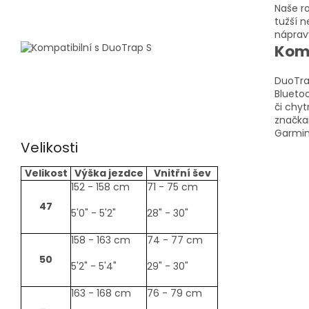
Naše r
tužší 
náprav
K
omp
DuoTra
Bluetoo
či chyt
značka
Garmin
Velikosti
Velikost
Výška jezdce
Vnitřní šev
152 - 158 cm
71 - 75 cm
47
5'0" - 5'2"
28" - 30"
158 - 163 cm
74 - 77 cm
50
5'2" - 5'4"
29" - 30"
163 - 168 cm
76 - 79 cm