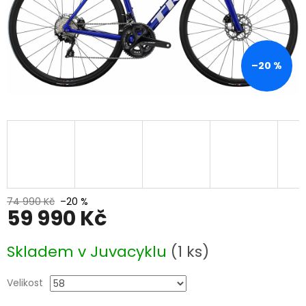
–20 %
74 990 Kč
–20 %
59 990 Kč
Měrná
Skladem v Juvacyklu
(1 ks)
cena:
Velikost