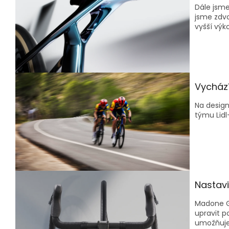
Dále jsme
jsme zdvo
vyšší výk
Vycház
Na design
týmu Lidl
Nastavi
Madone Ge
upravit p
umožňuje 