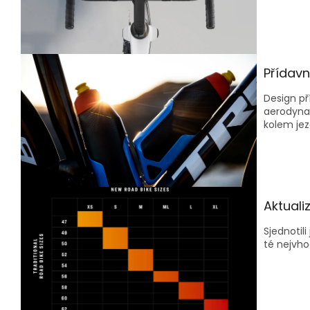
Přídavn
Design př
aerodynam
kolem jez
Aktualiz
Sjednotil
té nejvho