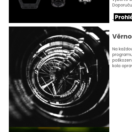
Doporučuj
Prohlé
Věrno
Na každo
programu
poškození
kola opr