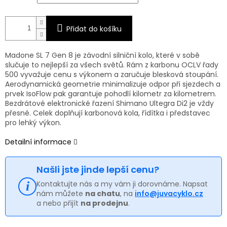
Přidat do košíku
Madone SL 7 Gen 8 je závodní silniční kolo, které v sobě
slučuje to nejlepší za všech světů. Rám z karbonu OCLV řady
500 vyvažuje cenu s výkonem a zaručuje blesková stoupání.
Aerodynamická geometrie minimalizuje odpor při sjezdech a
prvek IsoFlow pak garantuje pohodlí kilometr za kilometrem.
Bezdrátové elektronické řazení Shimano Ultegra Di2 je vždy
přesné. Celek doplňují karbonová kola, řídítka i představec
pro lehký výkon.
Detailní informace
Našli jste jinde lepší cenu?
Kontaktujte nás a my vám ji dorovnáme. Napsat
nám můžete
na chatu
, na
info@juvacyklo.cz
a nebo přijít
na prodejnu
.