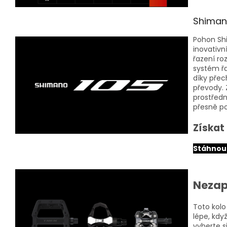
Shimano
Pohon Shi
inovativn
řazení ro
systém řa
díky přec
převody.
prostředn
přesně po
Získat
Stáhnout
Nezap
Toto kolo
lépe, kdy
vyberte s