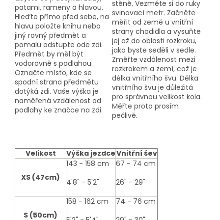
stěně. Vezměte si do ruky
patami, rameny a hlavou.
svinovací metr. Začněte
Hleďte přímo před sebe, na
měřit od země u vnitřní
hlavu položte knihu nebo
strany chodidla a vysuňte
jiný rovný předmět a
jej až do oblasti rozkroku,
pomalu odstupte ode zdi.
jako byste seděli v sedle.
Předmět by měl být
Změřte vzdálenost mezi
vodorovně s podlahou.
rozkrokem a zemí, což je
Označte místo, kde se
délka vnitřního švu. Délka
spodní strana předmětu
vnitřního švu je důležitá
dotýká zdi. Vaše výška je
pro správnou velikost kola.
naměřená vzdálenost od
Měřte proto prosím
podlahy ke značce na zdi.
pečlivě.
Velikost
Výška jezdce
Vnitřní šev
size-
143 - 158 cm
67 - 74 cm
table
XS (47cm)
4'8" - 5'2"
26" - 29"
158 - 162 cm
74 - 76 cm
S (50cm)