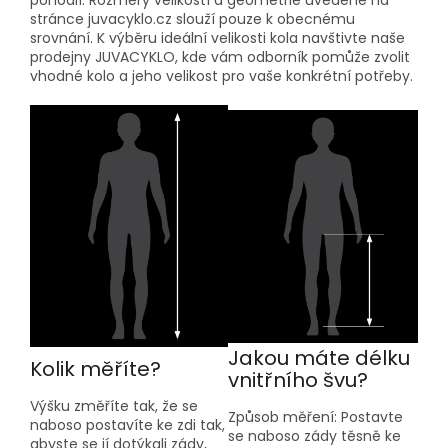
pohodlí. Rozměry velikostí a geometrie uvedené na
stránce juvacyklo.cz slouží pouze k obecnému
srovnání. K výběru ideální velikosti kola navštivte naše
prodejny JUVACYKLO, kde vám odborník pomůže zvolit
vhodné kolo a jeho velikost pro vaše konkrétní potřeby.
Jakou máte délku
Kolik měříte?
vnitřního švu?
Výšku změříte tak, že se
Způsob měření: Postavte
naboso postavíte ke zdi tak,
se naboso zády těsně ke
abyste se jí dotýkali zády,