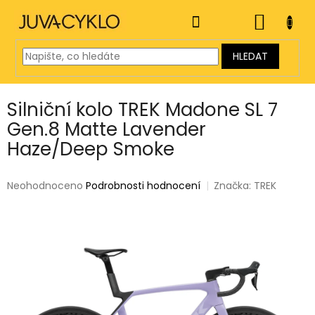
Přejít
na
NÁKUP
obsah
KOŠÍK
HLEDAT
Silniční kolo TREK Madone SL 7
Gen.8 Matte Lavender
Haze/Deep Smoke
Průměrné
Neohodnoceno
Podrobnosti hodnocení
Značka:
TREK
hodnocení
produktu
je
0,0
z
5
hvězdiček.