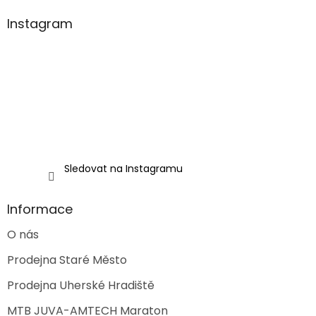
p
a
Instagram
t
í
Sledovat na Instagramu
Informace
O nás
Prodejna Staré Město
Prodejna Uherské Hradiště
MTB JUVA-AMTECH Maraton