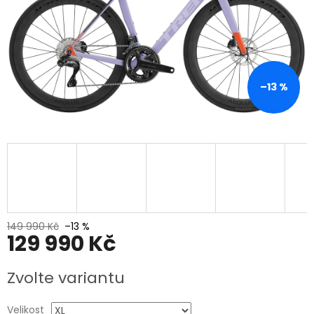
–13 %
149 990 Kč
–13 %
129 990 Kč
Měrná
Zvolte variantu
cena:
Velikost