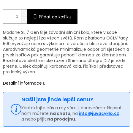
Přidat do košíku
Madone SL 7 Gen 8 je závodní silniční kolo, které v sobě
slučuje to nejlepší za všech světů. Rám z karbonu OCLV řady
500 vyvažuje cenu s výkonem a zaručuje blesková stoupání.
Aerodynamická geometrie minimalizuje odpor při sjezdech a
prvek IsoFlow pak garantuje pohodlí kilometr za kilometrem.
Bezdrátové elektronické řazení Shimano Ultegra Di2 je vždy
přesné. Celek doplňují karbonová kola, řídítka i představec
pro lehký výkon.
Detailní informace
Našli jste jinde lepší cenu?
Kontaktujte nás a my vám ji dorovnáme. Napsat
nám můžete
na chatu
, na
info@juvacyklo.cz
a nebo přijít
na prodejnu
.