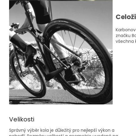
Celož
Karbonová
značku Bo
všechna k
Velikosti
Správný výběr kola je důležitý pro nejlepší výkon a