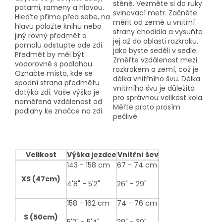
stěně. Vezměte si do ruky
patami, rameny a hlavou.
svinovací metr. Začněte
Hleďte přímo před sebe, na
měřit od země u vnitřní
hlavu položte knihu nebo
strany chodidla a vysuňte
jiný rovný předmět a
jej až do oblasti rozkroku,
pomalu odstupte ode zdi.
jako byste seděli v sedle.
Předmět by měl být
Změřte vzdálenost mezi
vodorovně s podlahou.
rozkrokem a zemí, což je
Označte místo, kde se
délka vnitřního švu. Délka
spodní strana předmětu
vnitřního švu je důležitá
dotýká zdi. Vaše výška je
pro správnou velikost kola.
naměřená vzdálenost od
Měřte proto prosím
podlahy ke značce na zdi.
pečlivě.
Velikost
Výška jezdce
Vnitřní šev
size-
143 - 158 cm
67 - 74 cm
table
XS (47cm)
4'8" - 5'2"
26" - 29"
158 - 162 cm
74 - 76 cm
S (50cm)