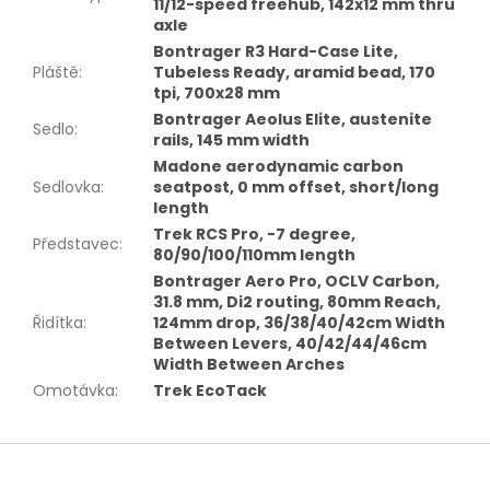
11/12-speed freehub, 142x12 mm thru
axle
Bontrager R3 Hard-Case Lite,
Pláště
:
Tubeless Ready, aramid bead, 170
tpi, 700x28 mm
Bontrager Aeolus Elite, austenite
Sedlo
:
rails, 145 mm width
Madone aerodynamic carbon
Sedlovka
:
seatpost, 0 mm offset, short/long
length
Trek RCS Pro, -7 degree,
Představec
:
80/90/100/110mm length
Bontrager Aero Pro, OCLV Carbon,
31.8 mm, Di2 routing, 80mm Reach,
Řidítka
:
124mm drop, 36/38/40/42cm Width
Between Levers, 40/42/44/46cm
Width Between Arches
Omotávka
:
Trek EcoTack
Z
á