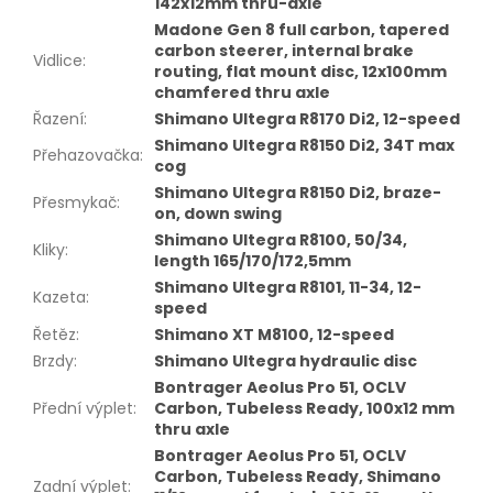
142x12mm thru-axle
Madone Gen 8 full carbon, tapered
carbon steerer, internal brake
Vidlice
:
routing, flat mount disc, 12x100mm
chamfered thru axle
Řazení
:
Shimano Ultegra R8170 Di2, 12-speed
Shimano Ultegra R8150 Di2, 34T max
Přehazovačka
:
cog
Shimano Ultegra R8150 Di2, braze-
Přesmykač
:
on, down swing
Shimano Ultegra R8100, 50/34,
Kliky
:
length 165/170/172,5mm
Shimano Ultegra R8101, 11-34, 12-
Kazeta
:
speed
Řetěz
:
Shimano XT M8100, 12-speed
Brzdy
:
Shimano Ultegra hydraulic disc
Bontrager Aeolus Pro 51, OCLV
Přední výplet
:
Carbon, Tubeless Ready, 100x12 mm
thru axle
Bontrager Aeolus Pro 51, OCLV
Carbon, Tubeless Ready, Shimano
Zadní výplet
: