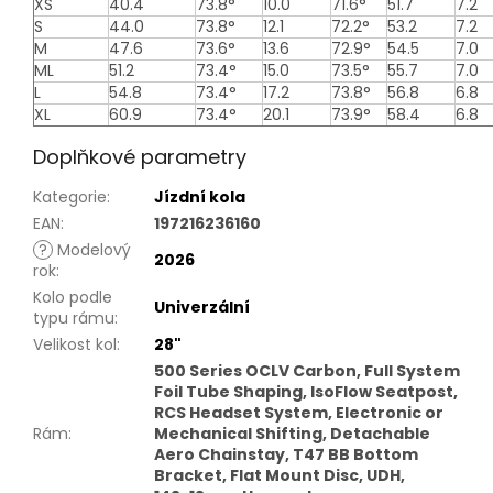
XS
40.4
73.8°
10.0
71.6°
51.7
7.2
S
44.0
73.8°
12.1
72.2°
53.2
7.2
M
47.6
73.6°
13.6
72.9°
54.5
7.0
ML
51.2
73.4°
15.0
73.5°
55.7
7.0
L
54.8
73.4°
17.2
73.8°
56.8
6.8
XL
60.9
73.4°
20.1
73.9°
58.4
6.8
Doplňkové parametry
Kategorie
:
Jízdní kola
EAN
:
197216236160
?
Modelový
2026
rok
:
Kolo podle
Univerzální
typu rámu
:
Velikost kol
:
28"
500 Series OCLV Carbon, Full System
Foil Tube Shaping, IsoFlow Seatpost,
RCS Headset System, Electronic or
Rám
:
Mechanical Shifting, Detachable
Aero Chainstay, T47 BB Bottom
Bracket, Flat Mount Disc, UDH,