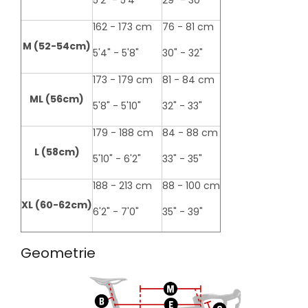
5'2" - 5'4"
29" - 30"
162 - 173 cm
76 - 81 cm
M (52-54cm)
5'4" - 5'8"
30" - 32"
173 - 179 cm
81 - 84 cm
ML (56cm)
5'8" - 5'10"
32" - 33"
179 - 188 cm
84 - 88 cm
L (58cm)
5'10" - 6'2"
33" - 35"
188 - 213 cm
88 - 100 cm
XL (60-62cm)
6'2" - 7'0"
35" - 39"
Geometrie