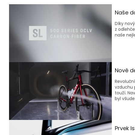
Naše do
Díky nov
z odlehč
naše nejl
Nově de
Revoluční
vzduchu p
touží. Na
byl všude
Prvek I