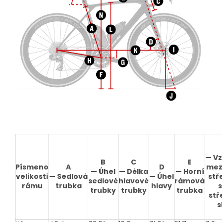
—
Vz
B
C
E
Písmeno
A
D
mezi
—
Úhel
—
Délka
—
Horní
velikosti
—
Sedlová
—
Úhel
stř
sedlové
hlavové
rámová
rámu
trubka
hlavy
trubky
trubky
trubka
stř
s