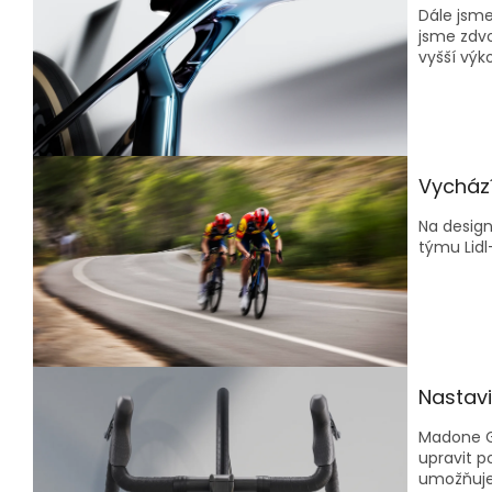
Dále jsme
jsme zdvo
vyšší výk
Vycház
Na design
týmu Lidl
Nastavi
Madone Ge
upravit p
umožňuje 