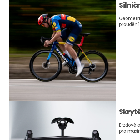
Silni
Geometri
proudění 
Skryt
Brzdové a
pro maxi