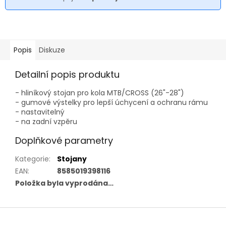
Popis
Diskuze
Detailní popis produktu
- hliníkový stojan pro kola MTB/CROSS (26"-28")
- gumové výstelky pro lepší úchycení a ochranu rámu
- nastavitelný
- na zadní vzpěru
Doplňkové parametry
Kategorie
:
Stojany
EAN
:
8585019398116
Položka byla vyprodána…
Z
á