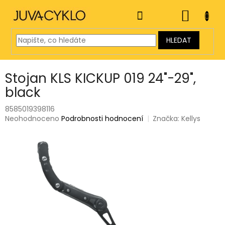
Přejít
na
NÁKUP
obsah
KOŠÍK
HLEDAT
Stojan KLS KICKUP 019 24"-29",
black
8585019398116
Průměrné
Neohodnoceno
Podrobnosti hodnocení
Značka:
Kellys
hodnocení
produktu
je
0,0
z
5
hvězdiček.