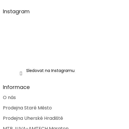
p
a
Instagram
t
í
Sledovat na Instagramu
Informace
O nás
Prodejna Staré Město
Prodejna Uherské Hradiště
MTB JUVA-AMTECH Maraton