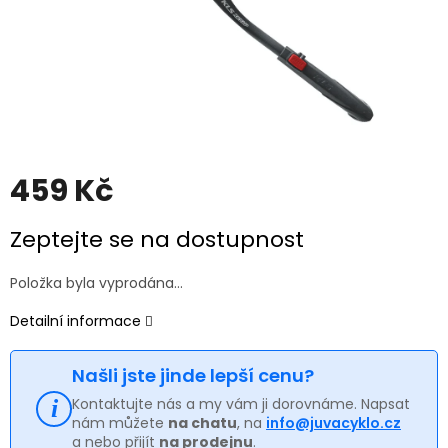
459 Kč
Měrná
Zeptejte se na dostupnost
cena:
Položka byla vyprodána…
Detailní informace
Našli jste jinde lepší cenu?
Kontaktujte nás a my vám ji dorovnáme. Napsat
nám můžete
na chatu
, na
info@juvacyklo.cz
a nebo přijít
na prodejnu
.