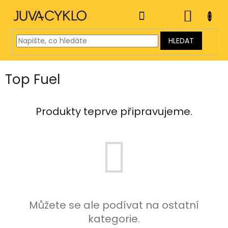
Přejít
na
NÁKUP
obsah
KOŠÍK
HLEDAT
Top Fuel
Produkty teprve připravujeme.
Můžete se ale podívat na ostatní
kategorie.