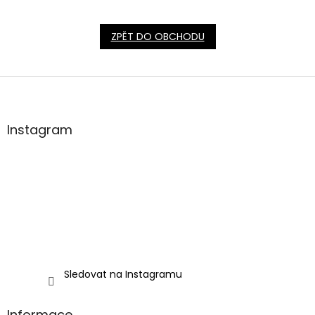
ZPĚT DO OBCHODU
Z
á
p
a
Instagram
t
í
Sledovat na Instagramu
Informace