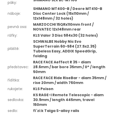
páky
:
SHIMANO MT400-B / Deore MT410-B
náboje
:
Disc Center Lock (15x110mm /
12x148mm / 32 holes)
MARZOCCHI 15QRx110mm front /
pevná osa
:
NOVATEC 12x148mm rear
ráfky
:
KLS Valor 3 Disc 584x30 (32 holes)
SCHWALBE Nobby Nic Evo
SuperTerrain 60-584 (27.5x2.35)
pláště
:
Tubeless Easy, ADDIX SpeedGrip,
folding
RACE FACE Aeffect R 35 - diam
představec
:
28.6mm / bar bore 35mm / 0° / length
50mm
RACE FACE Ride RiseBar - diam 35mm /
řídítka
:
rise 20mm / width 760mm
rukojete
:
KLS Poison
KS RAGE-I Remote Telescopic - diam
sedlovka
:
30.9mm / length 445mm, travel
150mm
sedlo
:
fi´zi:k Taiga S-alloy rails