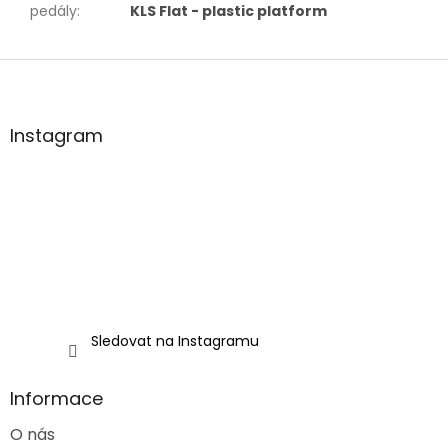
pedály
:
KLS Flat - plastic platform
Z
á
p
a
Instagram
t
í
Sledovat na Instagramu
Informace
O nás