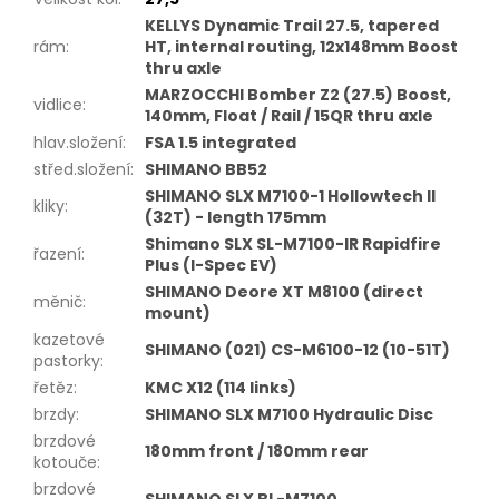
KELLYS Dynamic Trail 27.5, tapered
rám
:
HT, internal routing, 12x148mm Boost
thru axle
MARZOCCHI Bomber Z2 (27.5) Boost,
vidlice
:
140mm, Float / Rail / 15QR thru axle
hlav.složení
:
FSA 1.5 integrated
střed.složení
:
SHIMANO BB52
SHIMANO SLX M7100-1 Hollowtech II
kliky
:
(32T) - length 175mm
Shimano SLX SL-M7100-IR Rapidfire
řazení
:
Plus (I-Spec EV)
SHIMANO Deore XT M8100 (direct
měnič
:
mount)
kazetové
SHIMANO (021) CS-M6100-12 (10-51T)
pastorky
:
řetěz
:
KMC X12 (114 links)
brzdy
:
SHIMANO SLX M7100 Hydraulic Disc
brzdové
180mm front / 180mm rear
kotouče
:
brzdové
SHIMANO SLX BL-M7100