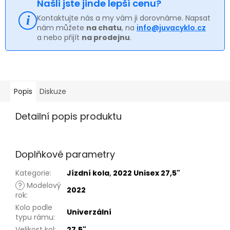
Našli jste jinde lepší cenu?
Kontaktujte nás a my vám ji dorovnáme. Napsat
nám můžete
na chatu
, na
info@juvacyklo.cz
a nebo přijít
na prodejnu
.
Popis
Diskuze
Detailní popis produktu
Doplňkové parametry
Kategorie
:
Jízdní kola
,
2022 Unisex 27,5"
?
Modelový
2022
rok
:
Kolo podle
Univerzální
typu rámu
:
Velikost kol
:
27,5"