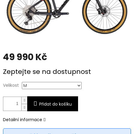
49 990 Kč
Měrná
Zeptejte se na dostupnost
cena:
Velikost
Přidat do košíku
Detailní informace