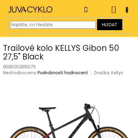
Přejít
na
NÁKUP
obsah
KOŠÍK
HLEDAT
Trailové kolo KELLYS Gibon 50
27,5" Black
8585053815075
Průměrné
Neohodnoceno
Podrobnosti hodnocení
Značka:
Kellys
hodnocení
produktu
je
0,0
z
5
hvězdiček.