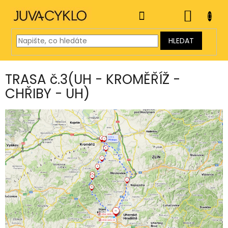
Přejít
na
NÁKUP
obsah
KOŠÍK
HLEDAT
TRASA č.3(UH - KROMĚŘÍŽ -
CHŘIBY - UH)