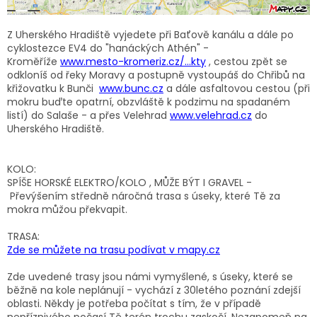
Z Uherského Hradiště vyjedete při Baťově kanálu a dále po
cyklostezce EV4 do "hanáckých Athén" -
Kroměříže
www.mesto-
kromeriz.cz/…kty
, cestou zpět se
odkloníš od řeky Moravy a postupně vystoupáš do Chřibů na
křižovatku k Bunči
www.bunc.cz
a dále asfaltovou cestou (při
mokru buďte opatrní, obzvláště k podzimu na spadaném
listí) do Salaše - a přes Velehrad
www.velehrad.
cz
do
Uherského Hradiště.
KOLO:
SPÍŠE HORSKÉ ELEKTRO/KOLO , MŮŽE BÝT I GRAVEL -
Převýšením středně náročná trasa s úseky, které Tě za
mokra můžou překvapit.
TRASA:
Zde se můžete na trasu podívat v mapy.cz
Zde uvedené trasy jsou námi vymyšlené, s úseky, které se
běžně na kole neplánují - vychází z 30letého poznání zdejší
oblasti. Někdy je potřeba počítat s tím, že v případě