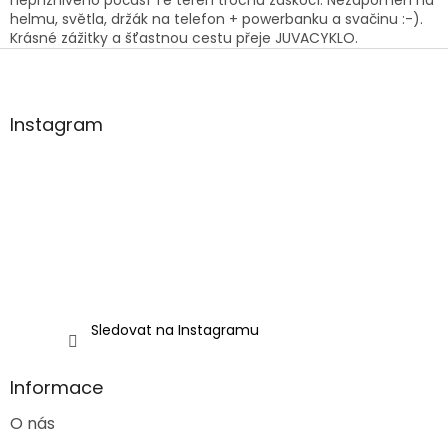
nepříznivého počasí Tě terén trochu zaskočí. Nezapomeň na
helmu, světla, držák na telefon + powerbanku a svačinu :-).
Krásné zážitky a šťastnou cestu přeje JUVACYKLO.
Z
á
p
a
Instagram
t
í
Sledovat na Instagramu
Informace
O nás