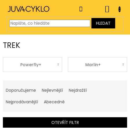
Přejít
na
NÁKUP
obsah
KOŠÍK
HLEDAT
TREK
Powerfly+
Marlin+
Ř
a
Doporučujeme
Nejlevnější
Nejdražší
z
e
Nejprodávanější
Abecedně
n
í
p
OTEVŘÍT FILTR
r