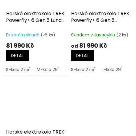
Horské elektrokolo TREK
Horské elektrokolo TREK
Powerfly+ 6 Gen.5 Lunar
Powerfly+ 6 Gen.5
Silver/Mercury
Matte/Gloss Mulsanne
Blue
Externím skladě
(>5 ks)
Skladem v Juvacyklu
(2 ks)
81 990 Kč
81 990 Kč
od
DETAIL
DETAIL
S-kola 27,5"
M-kola 29"
L-kola 29"
S-kola 27,5"
XL-kola 29"
L-kola 29"
Horské elektrokolo TREK