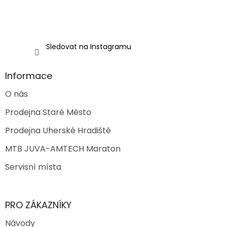
y
v
ý
p
i
Sledovat na Instagramu
s
u
Informace
O nás
Prodejna Staré Město
Prodejna Uherské Hradiště
MTB JUVA-AMTECH Maraton
Servisní místa
PRO ZÁKAZNÍKY
Návody