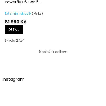
Powerfly+ 6 Gen.5
Sunburst/Dark Star
Externím skladě
(>5 ks)
81 990 Kč
DETAIL
S-kola 27,5"
9
položek celkem
O
v
l
Z
á
á
d
p
a
a
Instagram
c
t
í
í
p
r
v
k