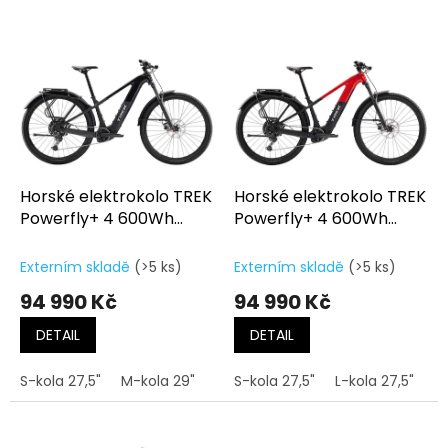
o
V
d
ý
u
p
k
i
t
s
ů
p
r
o
d
Horské elektrokolo TREK
Horské elektrokolo TREK
u
Powerfly+ 4 600Wh
Powerfly+ 4 600Wh
k
Equipped Gen.5 Gloss
Equipped Gen.5 Gloss
t
Dark Star/Matte Dark
Radioactive Red/Matte
Externím skladě
(>5 ks)
Externím skladě
(>5 ks)
ů
Web
Dark Star
94 990 Kč
94 990 Kč
DETAIL
DETAIL
S-kola 27,5"
M-kola 29"
L-kola 29"
S-kola 27,5"
XL-kola 29"
L-kola 27,5"
M