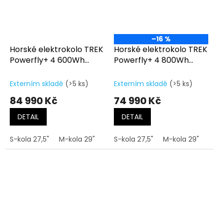
–16 %
Horské elektrokolo TREK
Horské elektrokolo TREK
Powerfly+ 4 600Wh
Powerfly+ 4 800Wh
Gen.5 Matte
Gen.5 Gloss Dark
Mercury/Gloss Power
Star/Matte Dark Web
Externím skladě
(>5 ks)
Externím skladě
(>5 ks)
Surge
84 990 Kč
74 990 Kč
DETAIL
DETAIL
S-kola 27,5"
M-kola 29"
L-kola 29"
S-kola 27,5"
XL-kola 29"
M-kola 29"