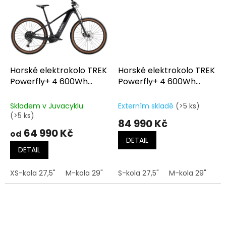
Horské elektrokolo TREK
Horské elektrokolo TREK
Powerfly+ 4 600Wh
Powerfly+ 4 600Wh
Gen.5 Gloss Dark
Gen.5 Gloss Radioactive
Star/Matte Dark Web
Red/Matte Dark Star
Skladem v Juvacyklu
Externím skladě
(>5 ks)
(>5 ks)
84 990 Kč
64 990 Kč
od
DETAIL
DETAIL
XS-kola 27,5"
M-kola 29"
L-kola 29"
S-kola 27,5"
XL-kola 29"
M-kola 29"
L-