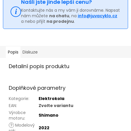
Našli jste jinde lepší cenu?
Kontaktujte nás a my vám ji dorovnáme. Napsat
nám můžete
na chatu
, na
info@juvacyklo.cz
a nebo přijít
na prodejnu
.
Popis
Diskuze
Detailní popis produktu
Doplňkové parametry
Kategorie
:
Elektrokola
EAN
:
Zvolte variantu
Výrobce
Shimano
motoru
:
?
Modelový
2022
rok
: