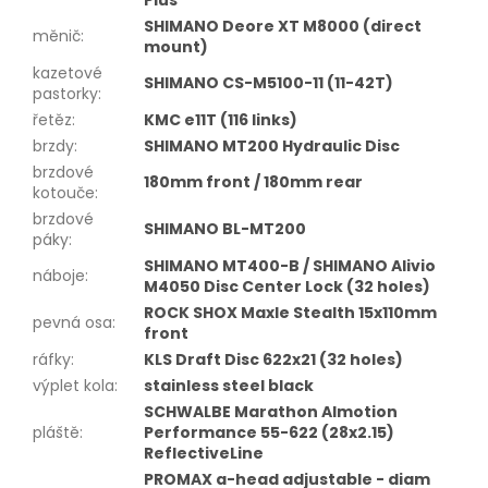
SHIMANO Deore XT M8000 (direct
měnič
:
mount)
kazetové
SHIMANO CS-M5100-11 (11-42T)
pastorky
:
řetěz
:
KMC e11T (116 links)
brzdy
:
SHIMANO MT200 Hydraulic Disc
brzdové
180mm front / 180mm rear
kotouče
:
brzdové
SHIMANO BL-MT200
páky
:
SHIMANO MT400-B / SHIMANO Alivio
náboje
:
M4050 Disc Center Lock (32 holes)
ROCK SHOX Maxle Stealth 15x110mm
pevná osa
:
front
ráfky
:
KLS Draft Disc 622x21 (32 holes)
výplet kola
:
stainless steel black
SCHWALBE Marathon Almotion
pláště
:
Performance 55-622 (28x2.15)
ReflectiveLine
PROMAX a-head adjustable - diam