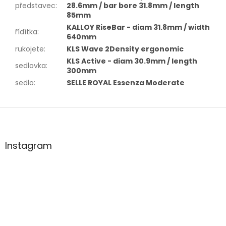
představec
:
28.6mm / bar bore 31.8mm / length
85mm
KALLOY RiseBar - diam 31.8mm / width
řídítka
:
640mm
rukojete
:
KLS Wave 2Density ergonomic
KLS Active - diam 30.9mm / length
sedlovka
:
300mm
sedlo
:
SELLE ROYAL Essenza Moderate
Z
á
p
a
Instagram
t
í