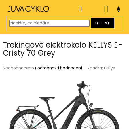
Přejít
na
NÁKUP
obsah
KOŠÍK
HLEDAT
Trekingové elektrokolo KELLYS E-
Cristy 70 Grey
Průměrné
Neohodnoceno
Podrobnosti hodnocení
Značka:
Kellys
hodnocení
produktu
je
0,0
z
5
hvězdiček.