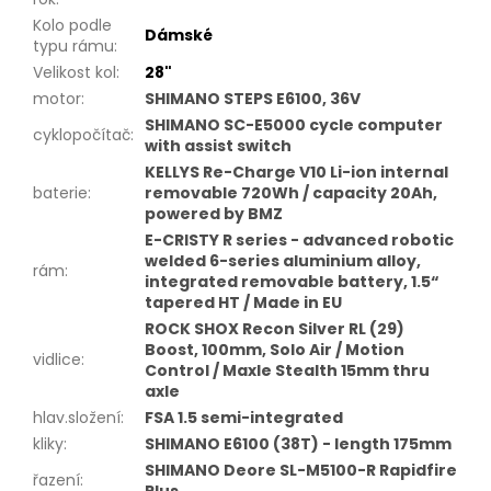
Kolo podle
Dámské
typu rámu
:
Velikost kol
:
28"
motor
:
SHIMANO STEPS E6100, 36V
SHIMANO SC-E5000 cycle computer
cyklopočítač
:
with assist switch
KELLYS Re-Charge V10 Li-ion internal
baterie
:
removable 720Wh / capacity 20Ah,
powered by BMZ
E-CRISTY R series - advanced robotic
welded 6-series aluminium alloy,
rám
:
integrated removable battery, 1.5“
tapered HT / Made in EU
ROCK SHOX Recon Silver RL (29)
Boost, 100mm, Solo Air / Motion
vidlice
:
Control / Maxle Stealth 15mm thru
axle
hlav.složení
:
FSA 1.5 semi-integrated
kliky
:
SHIMANO E6100 (38T) - length 175mm
SHIMANO Deore SL-M5100-R Rapidfire
řazení
:
Plus