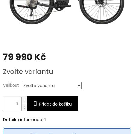
79 990 Kč
Měrná
Zvolte variantu
cena:
Velikost
Přidat do košíku
Detailní informace