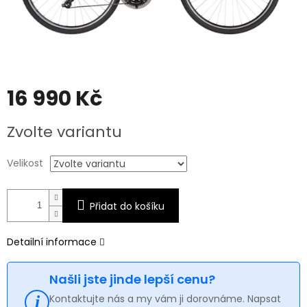
16 990 Kč
Měrná
Zvolte variantu
cena:
Velikost
Přidat do košíku
Detailní informace
Našli jste jinde lepší cenu?
Kontaktujte nás a my vám ji dorovnáme. Napsat