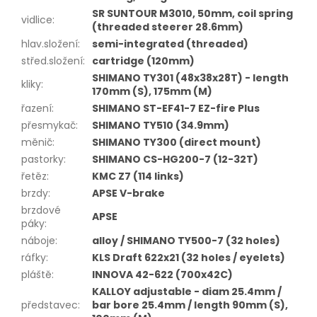
SR SUNTOUR M3010, 50mm, coil spring
vidlice
:
(threaded steerer 28.6mm)
hlav.složení
:
semi-integrated (threaded)
střed.složení
:
cartridge (120mm)
SHIMANO TY301 (48x38x28T) - length
kliky
:
170mm (S), 175mm (M)
řazení
:
SHIMANO ST-EF41-7 EZ-fire Plus
přesmykač
:
SHIMANO TY510 (34.9mm)
měnič
:
SHIMANO TY300 (direct mount)
pastorky
:
SHIMANO CS-HG200-7 (12-32T)
řetěz
:
KMC Z7 (114 links)
brzdy
:
APSE V-brake
brzdové
APSE
páky
:
náboje
:
alloy / SHIMANO TY500-7 (32 holes)
ráfky
:
KLS Draft 622x21 (32 holes / eyelets)
pláště
:
INNOVA 42-622 (700x42C)
KALLOY adjustable - diam 25.4mm /
představec
:
bar bore 25.4mm / length 90mm (S),