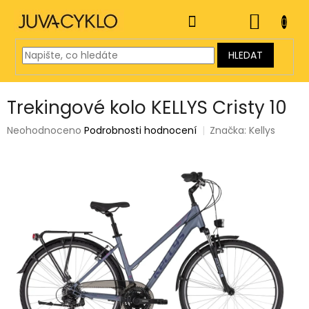
Přejít
na
NÁKUP
obsah
KOŠÍK
HLEDAT
Trekingové kolo KELLYS Cristy 10
Průměrné
Neohodnoceno
Podrobnosti hodnocení
Značka:
Kellys
hodnocení
produktu
je
0,0
z
5
hvězdiček.