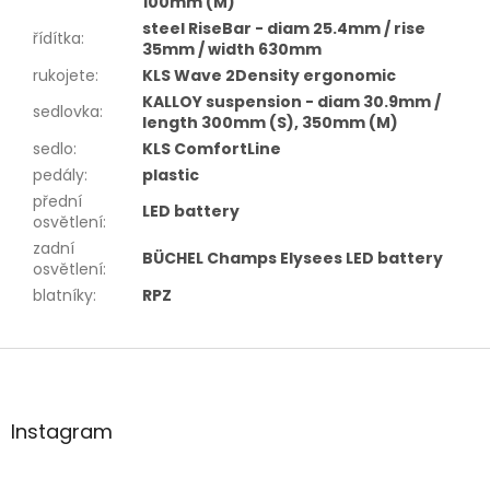
100mm (M)
steel RiseBar - diam 25.4mm / rise
řídítka
:
35mm / width 630mm
rukojete
:
KLS Wave 2Density ergonomic
KALLOY suspension - diam 30.9mm /
sedlovka
:
length 300mm (S), 350mm (M)
sedlo
:
KLS ComfortLine
pedály
:
plastic
přední
LED battery
osvětlení
:
zadní
BÜCHEL Champs Elysees LED battery
osvětlení
:
blatníky
:
RPZ
Z
á
p
a
Instagram
t
í