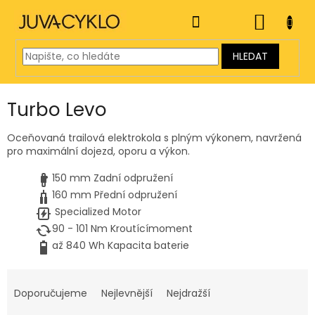
Přejít
na
NÁKUP
obsah
KOŠÍK
HLEDAT
Turbo Levo
Oceňovaná trailová elektrokola s plným výkonem, navržená
pro maximální dojezd, oporu a výkon.
150 mm
Zadní odpružení
160 mm
Přední odpružení
Specialized
Motor
90 - 101 Nm
Kroutící
moment
až 840 Wh Kapacita baterie
Ř
a
Doporučujeme
Nejlevnější
Nejdražší
z