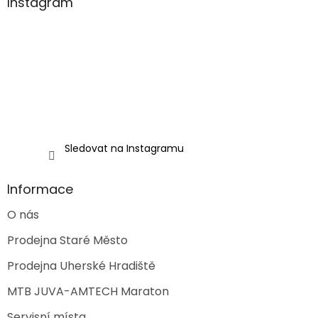
a
Instagram
c
t
í
í
p
r
v
k
y
v
ý
p
i
Sledovat na Instagramu
s
u
Informace
O nás
Prodejna Staré Město
Prodejna Uherské Hradiště
MTB JUVA-AMTECH Maraton
Servisní místa