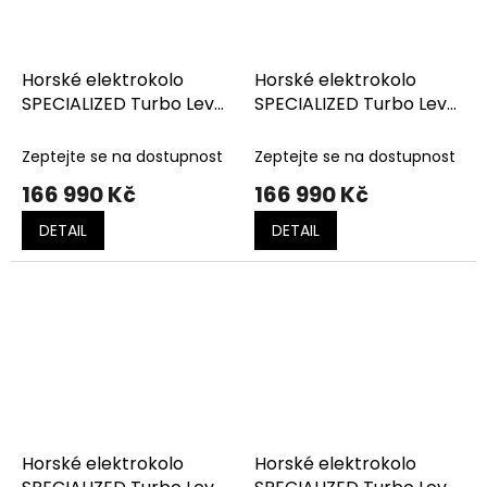
Horské elektrokolo
Horské elektrokolo
SPECIALIZED Turbo Levo
SPECIALIZED Turbo Levo
4 Comp Alloy Gloss
4 Comp Alloy Satin
Deep Lake Metallic
Dusky Pink
Zeptejte se na dostupnost
Zeptejte se na dostupnost
166 990 Kč
166 990 Kč
DETAIL
DETAIL
Horské elektrokolo
Horské elektrokolo