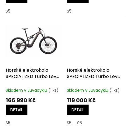
S5
S5
Horské elektrokolo
Horské elektrokolo
SPECIALIZED Turbo Levo
SPECIALIZED Turbo Levo
4 Comp Alloy Satin
Alloy G3 Satin Dark Moss
Gunmetal
Green / Dune White
Skladem v Juvacyklu
(1 ks)
Skladem v Juvacyklu
(1 ks)
166 990 Kč
119 000 Kč
DETAIL
DETAIL
S5
S5
S6