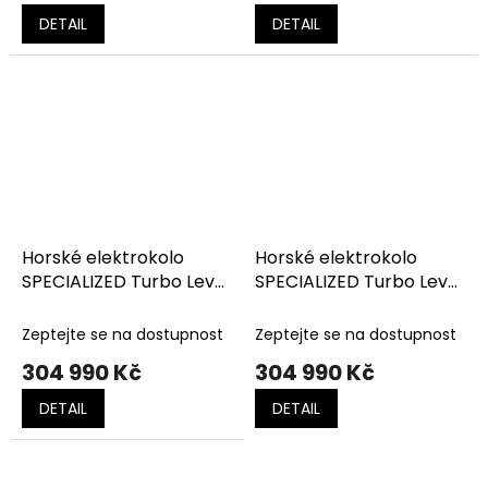
DETAIL
DETAIL
Horské elektrokolo
Horské elektrokolo
SPECIALIZED Turbo Levo
SPECIALIZED Turbo Levo
4 Pro Blue Onyx
4 Pro Gloss Metallic
Obsidian
Zeptejte se na dostupnost
Zeptejte se na dostupnost
304 990 Kč
304 990 Kč
DETAIL
DETAIL