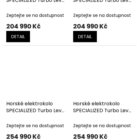
SPECIALIZED Turbo Levo
SPECIALIZED Turbo Levo
4 Comp Deep Gloss
4 Comp Satin
Orange
Champagne
Zeptejte se na dostupnost
Zeptejte se na dostupnost
204 990 Kč
204 990 Kč
DETAIL
DETAIL
Horské elektrokolo
Horské elektrokolo
SPECIALIZED Turbo Levo
SPECIALIZED Turbo Levo
4 Expert Cypress Green
4 Expert Satin Burnt
Metallic
Gold Metallic
Zeptejte se na dostupnost
Zeptejte se na dostupnost
254 990 Kč
254 990 Kč