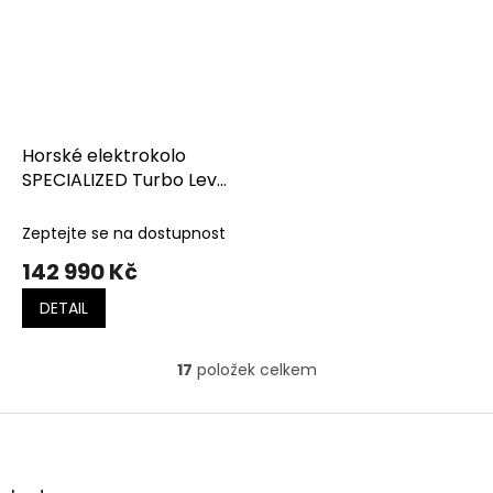
Horské elektrokolo
SPECIALIZED Turbo Levo
Comp Alloy G3 Black /
Dove Grey / Black
Zeptejte se na dostupnost
142 990 Kč
DETAIL
17
položek celkem
O
v
l
Z
á
á
d
p
a