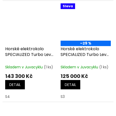
Sleva
–29 %
Horské elektrokolo
Horské elektrokolo
SPECIALIZED Turbo Levo
SPECIALIZED Turbo Levo
Comp Alloy Satin
Comp Alloy Cobalt/Light
Midnight Shadow /
Silver
Skladem v Juvacyklu
(1 ks)
Skladem v Juvacyklu
(1 ks)
Harvest Gold Metallic
143 300 Kč
125 000 Kč
DETAIL
DETAIL
S4
S3