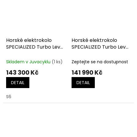
Horské elektrokolo
Horské elektrokolo
SPECIALIZED Turbo Levo
SPECIALIZED Turbo Levo
Comp Alloy G3 Black /
4 Alloy Gloss Metallic
Dove Grey / Black
Obsidian
Skladem v Juvacyklu
(1 ks)
Zeptejte se na dostupnost
143 300 Kč
141 990 Kč
DETAIL
DETAIL
S6