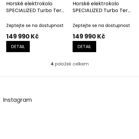
Horské elektrokolo
Horské elektrokolo
SPECIALIZED Turbo Tero
SPECIALIZED Turbo Tero
X 6.0 Gloss Metallic
X 6.0 Gloss Sandstone
Obsidian / Birch White
Metallic / Desert
Zeptejte se na dostupnost
Zeptejte se na dostupnost
Metallic / Laruel Green
149 990 Kč
149 990 Kč
Metallic
DETAIL
DETAIL
4
položek celkem
O
v
l
Z
á
á
d
p
a
a
Instagram
c
t
í
í
p
r
v
k
y