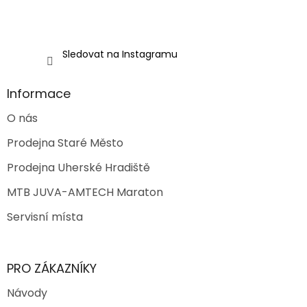
v
ý
p
i
Sledovat na Instagramu
s
u
Informace
O nás
Prodejna Staré Město
Prodejna Uherské Hradiště
MTB JUVA-AMTECH Maraton
Servisní místa
PRO ZÁKAZNÍKY
Návody