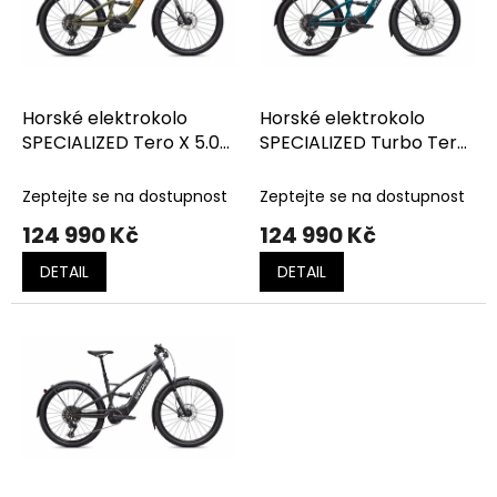
t
s
ů
p
r
o
d
Horské elektrokolo
Horské elektrokolo
u
SPECIALIZED Tero X 5.0
SPECIALIZED Turbo Tero
k
NB Satin Laurel Green
X 5.0 Gloss Emerald
t
Metallic / Orange Zest
Metallic / Dolomite
Zeptejte se na dostupnost
Zeptejte se na dostupnost
ů
Metallic
124 990 Kč
124 990 Kč
DETAIL
DETAIL