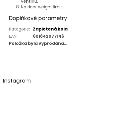
ventilku.
No rider weight limit
Doplňkové parametry
Kategorie
:
Zapletená kola
EAN
:
601842077146
Položka byla vyprodána…
Z
á
p
a
Instagram
t
í