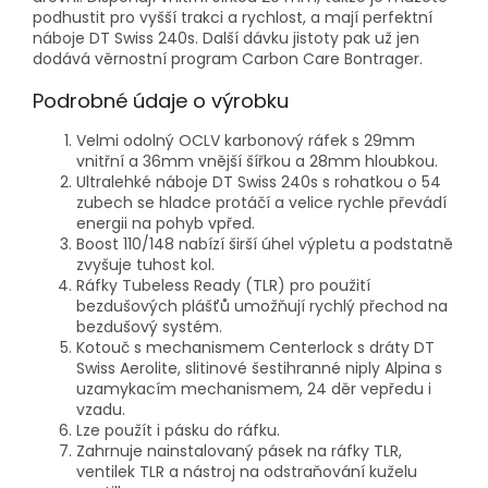
podhustit pro vyšší trakci a rychlost, a mají perfektní
náboje DT Swiss 240s. Další dávku jistoty pak už jen
dodává věrnostní program Carbon Care Bontrager.
Podrobné údaje o výrobku
Velmi odolný OCLV karbonový ráfek s 29mm
vnitřní a 36mm vnější šířkou a 28mm hloubkou.
Ultralehké náboje DT Swiss 240s s rohatkou o 54
zubech se hladce protáčí a velice rychle převádí
energii na pohyb vpřed.
Boost 110/148 nabízí širší úhel výpletu a podstatně
zvyšuje tuhost kol.
Ráfky Tubeless Ready (TLR) pro použití
bezdušových plášťů umožňují rychlý přechod na
bezdušový systém.
Kotouč s mechanismem Centerlock s dráty DT
Swiss Aerolite, slitinové šestihranné niply Alpina s
uzamykacím mechanismem, 24 děr vepředu i
vzadu.
Lze použít i pásku do ráfku.
Zahrnuje nainstalovaný pásek na ráfky TLR,
ventilek TLR a nástroj na odstraňování kuželu