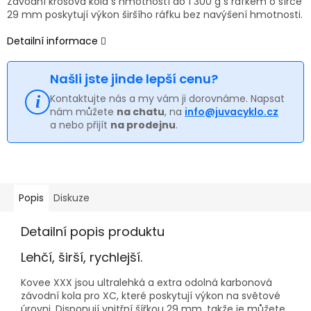
Závodní krosová kola s hmotností do 1 300 g s ráfkem o šířce
29 mm poskytují výkon širšího ráfku bez navýšení hmotnosti.
Detailní informace
Našli jste jinde lepší cenu?
Kontaktujte nás a my vám ji dorovnáme. Napsat
nám můžete
na chatu
, na
info@juvacyklo.cz
a nebo přijít
na prodejnu
.
Popis
Diskuze
Detailní popis produktu
Lehčí, širší, rychlejší.
Kovee XXX jsou ultralehká a extra odolná karbonová
závodní kola pro XC, které poskytují výkon na světové
úrovni. Disponují vnitřní šířkou 29 mm, takže je můžete