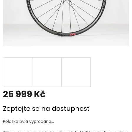
25 999 Kč
Měrná
Zeptejte se na dostupnost
cena:
Položka byla vyprodána…