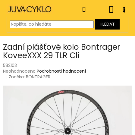
Přejít
na
NÁKUP
obsah
KOŠÍK
HLEDAT
Zadní plášťové kolo Bontrager
KoveeXXX 29 TLR Cli
582103
Průměrné
Neohodnoceno
Podrobnosti hodnocení
hodnocení
Značka:
BONTRAGER
produktu
je
0,0
z
5
hvězdiček.