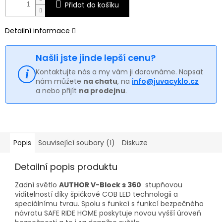
Přidat do košíku
Detailní informace
Našli jste jinde lepší cenu?
Kontaktujte nás a my vám ji dorovnáme. Napsat
nám můžete
na chatu
, na
info@juvacyklo.cz
a nebo přijít
na prodejnu
.
Popis
Související soubory (1)
Diskuze
Detailní popis produktu
Zadní světlo
AUTHOR V-Block s 360
stupňovou
viditelností díky špičkové COB LED technologii a
speciálnímu tvrau. Spolu s funkcí s funkcí bezpečného
návratu SAFE RIDE HOME poskytuje novou vyšší úroveň