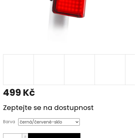
499 Kč
Měrná
Zeptejte se na dostupnost
cena:
Barva