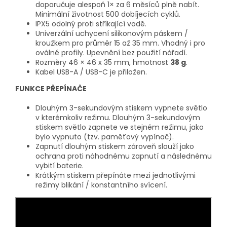
doporučuje alespoň 1× za 6 měsíců plně nabít.
Minimální životnost 500 dobíjecích cyklů.
IPX5 odolný proti stříkající vodě.
Univerzální uchycení silikonovým páskem /
kroužkem pro průměr 15 až 35 mm. Vhodný i pro
oválné profily. Upevnění bez použití nářadí.
Rozměry 46 × 46 x 35 mm, hmotnost
38 g
.
Kabel USB-A / USB-C je přiložen.
FUNKCE PŘEPÍNAČE
Dlouhým 3-sekundovým stiskem vypnete světlo
v kterémkoliv režimu. Dlouhým 3-sekundovým
stiskem světlo zapnete ve stejném režimu, jako
bylo vypnuto (tzv. paměťový vypínač).
Zapnutí dlouhým stiskem zároveň slouží jako
ochrana proti náhodnému zapnutí a následnému
vybití baterie.
Krátkým stiskem přepínáte mezi jednotlivými
režimy blikání / konstantního svícení.