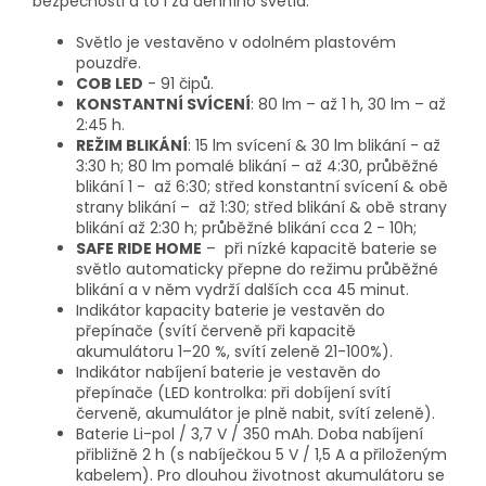
bezpečnosti a to i za denního světla.
Světlo je vestavěno v odolném plastovém
pouzdře.
COB LED
- 91 čipů.
KONSTANTNÍ SVÍCENÍ
: 80 lm – až 1 h, 30 lm – až
2:45 h.
REŽIM BLIKÁNÍ
: 15 lm svícení & 30 lm blikání - až
3:30 h; 80 lm pomalé blikání – až 4:30, průběžné
blikání 1 - až 6:30; střed konstantní svícení & obě
strany blikání – až 1:30; střed blikání & obě strany
blikání až 2:30 h; průběžné blikání cca 2 - 10h;
SAFE RIDE HOME
– při nízké kapacitě baterie se
světlo automaticky přepne do režimu průběžné
blikání a v něm vydrží dalších cca 45 minut.
Indikátor kapacity baterie je vestavěn do
přepínače (svítí červeně při kapacitě
akumulátoru 1–20 %, svítí zeleně 21-100%).
Indikátor nabíjení baterie je vestavěn do
přepínače (LED kontrolka: při dobíjení svítí
červeně, akumulátor je plně nabit, svítí zeleně).
Baterie Li-pol / 3,7 V / 350 mAh. Doba nabíjení
přibližně 2 h (s nabíječkou 5 V / 1,5 A a přiloženým
kabelem). Pro dlouhou životnost akumulátoru se