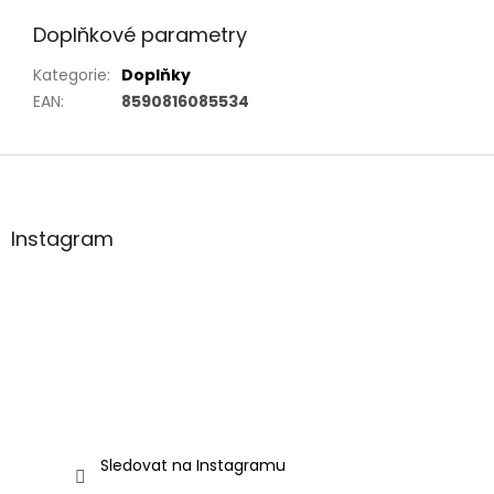
Doplňkové parametry
Kategorie
:
Doplňky
EAN
:
8590816085534
Z
á
p
a
Instagram
t
í
Sledovat na Instagramu