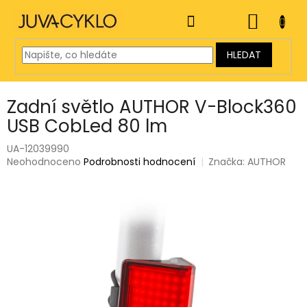
Přejít
na
NÁKUP
obsah
KOŠÍK
HLEDAT
Zadní světlo AUTHOR V-Block360
USB CobLed 80 lm
UA-12039990
Průměrné
Neohodnoceno
Podrobnosti hodnocení
Značka:
AUTHOR
hodnocení
produktu
je
0,0
z
5
hvězdiček.