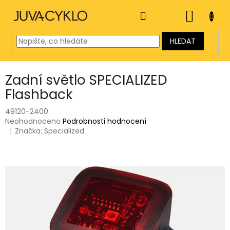
Přejít
na
NÁKUP
obsah
KOŠÍK
HLEDAT
Zadní světlo SPECIALIZED
Flashback
49120-2400
Průměrné
Neohodnoceno
Podrobnosti hodnocení
hodnocení
Značka:
Specialized
produktu
je
0,0
z
5
hvězdiček.