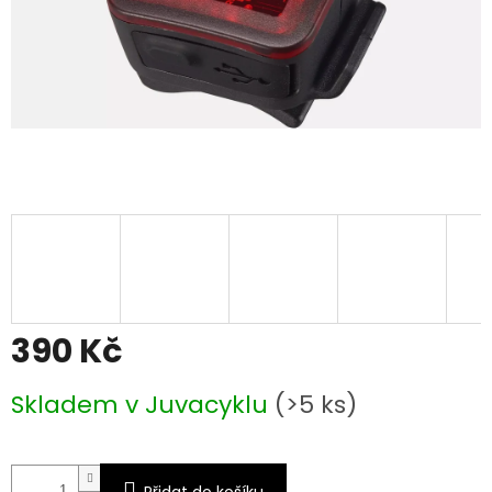
390 Kč
Měrná
Skladem v Juvacyklu
(>5 ks)
cena:
Přidat do košíku