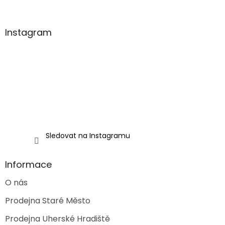
á
p
a
Instagram
t
í
Sledovat na Instagramu
Informace
O nás
Prodejna Staré Město
Prodejna Uherské Hradiště