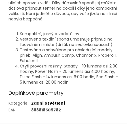
ulicích opravdu vidět. Díky důmyslné sponě jej můžete
doslova připnout téměř na cokoli i díky jeho kompaktní
velikosti. Není jediného důvodu, aby vaše jízda na silnici
nebyla bezpečná.
Kompaktní, jasný a vodotěsný.
Vestavěná textilní spona umožňuje připnutí na
libovolném místě (držák na sedlovku součástí).
Testováno a schváleno pro následující modely
přileb: Align, Ambush Comp, Chamonix, Propero II,
Echelon II
Čtyři provozní režimy: Steady - 10 lumens asi 2:00
hodiny, Power Flash - 20 lumens asi 4:00 hodiny,
Disco Flash - 14 lumens asi 6:00 hodin, Eco Flash -
5 lumens asi 20:00 hodin
Doplňkové parametry
Kategorie
:
Zadní osvětlení
EAN
:
888818509782
Z