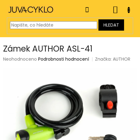
Přejít
na
NÁKUP
obsah
KOŠÍK
HLEDAT
Zámek AUTHOR ASL-41
Průměrné
Neohodnoceno
Podrobnosti hodnocení
Značka:
AUTHOR
hodnocení
produktu
je
0,0
z
5
hvězdiček.