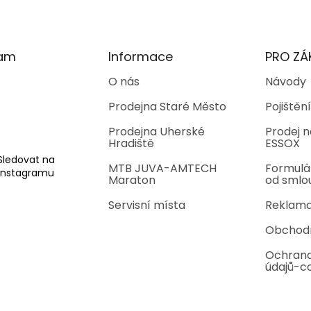
ram
Informace
PRO ZÁ
O nás
Návody
Prodejna Staré Město
Pojištění
Prodejna Uherské
Prodej n
Hradiště
ESSOX
Sledovat na
MTB JUVA-AMTECH
Formulá
Instagramu
Maraton
od smlo
Servisní místa
Reklama
Obchod
Ochrana
údajů-c