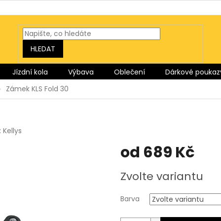
HLEDAT
Jízdní kola
Výbava
Oblečení
Dárkové poukaz
Zámek KLS Fold 30
:
Kellys
od
689 Kč
Měrná
Zvolte variantu
cena:
Barva