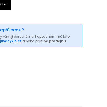
šíku
 lepší cenu?
my vám ji dorovnáme. Napsat nám můžete
juvacyklo.cz
a nebo přijít
na prodejnu
.