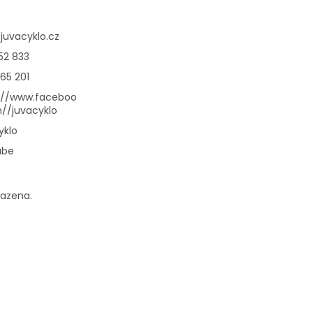
@
juvacyklo.cz
52 833
65 201
://www.faceboo
//juvacyklo
yklo
ube
razena.