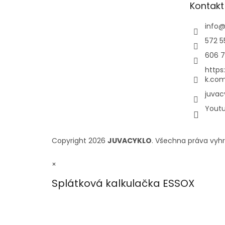
Kontakt
info
572 5
606 7
https
k.com
juvac
Yout
Copyright 2026
JUVACYKLO
. Všechna práva vyh
×
Splátková kalkulačka ESSOX