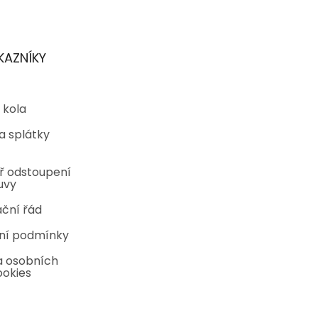
KAZNÍKY
 kola
a splátky
ř odstoupení
uvy
ční řád
ní podmínky
 osobních
ookies