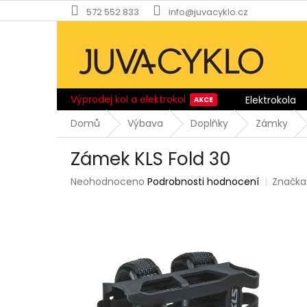
Přejít
572 552 833
info@juvacyklo.cz
na
obsah
Výprodej kol a elektrokol
Elektrokola
Domů
Výbava
Doplňky
Zámky
Zámek KLS Fold 30
Průměrné
Neohodnoceno
Podrobnosti hodnocení
Značka
hodnocení
produktu
je
0,0
z
5
hvězdiček.