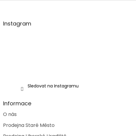
Z
á
p
a
Instagram
t
í
Sledovat na Instagramu
Informace
O nás
Prodejna Staré Město