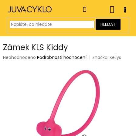
Přejít
na
NÁKUP
obsah
KOŠÍK
HLEDAT
Zámek KLS Kiddy
Průměrné
Neohodnoceno
Podrobnosti hodnocení
Značka:
Kellys
hodnocení
produktu
je
0,0
z
5
hvězdiček.