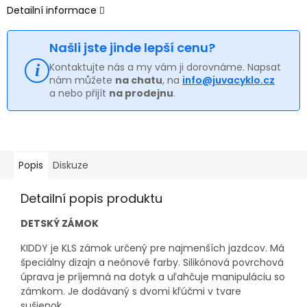
Detailní informace
Našli jste jinde lepší cenu?
Kontaktujte nás a my vám ji dorovnáme. Napsat
nám můžete
na chatu
, na
info@juvacyklo.cz
a nebo přijít
na prodejnu
.
Popis
Diskuze
Detailní popis produktu
DETSKÝ ZÁMOK
KIDDY je KLS zámok určený pre najmenších jazdcov. Má
špeciálny dizajn a neónové farby. Silikónová povrchová
úprava je príjemná na dotyk a uľahčuje manipuláciu so
zámkom. Je dodávaný s dvomi kľúčmi v tvare
sušienok.