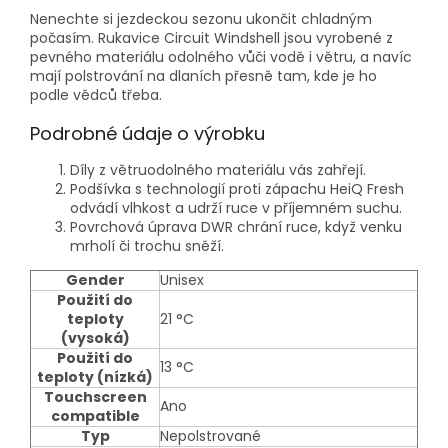
Nenechte si jezdeckou sezonu ukončit chladným
počasím. Rukavice Circuit Windshell jsou vyrobené z
pevného materiálu odolného vůči vodě i větru, a navíc
mají polstrování na dlaních přesně tam, kde je ho
podle vědců třeba.
Podrobné údaje o výrobku
Díly z větruodolného materiálu vás zahřejí.
Podšívka s technologií proti zápachu HeiQ Fresh
odvádí vlhkost a udrží ruce v příjemném suchu.
Povrchová úprava DWR chrání ruce, když venku
mrholí či trochu sněží.
Gender
Unisex
Použití do
teploty
21 °C
(vysoká)
Použití do
13 °C
teploty (nízká)
Touchscreen
Ano
compatible
Typ
Nepolstrované