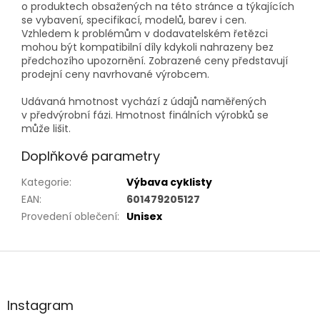
o produktech obsažených na této stránce a týkajících
se vybavení, specifikací, modelů, barev i cen.
Vzhledem k problémům v dodavatelském řetězci
mohou být kompatibilní díly kdykoli nahrazeny bez
předchozího upozornění. Zobrazené ceny představují
prodejní ceny navrhované výrobcem.
Udávaná hmotnost vychází z údajů naměřených
v předvýrobní fázi. Hmotnost finálních výrobků se
může lišit.
Doplňkové parametry
Kategorie
:
Výbava cyklisty
EAN
:
601479205127
Provedení oblečení
:
Unisex
Z
á
p
a
Instagram