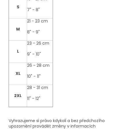
S
7" - 8"
21 - 23 cm
M
8" - 9"
23 - 26 cm
L
9" - 10"
26 - 28 cm
XL
10" - 11"
28 - 31 cm
2XL
11" - 12"
Vyhrazujeme si právo kdykoli a bez předchozího
upozornění provádět změny v informacích