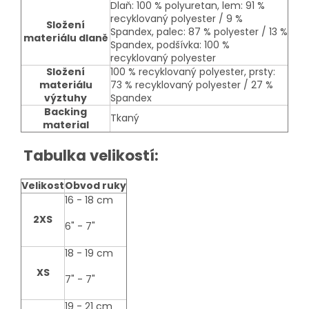
Dlaň: 100 % polyuretan, lem: 91 %
recyklovaný polyester / 9 %
Složení
Spandex, palec: 87 % polyester / 13 %
materiálu dlaně
Spandex, podšívka: 100 %
recyklovaný polyester
Složení
100 % recyklovaný polyester, prsty:
materiálu
73 % recyklovaný polyester / 27 %
výztuhy
Spandex
Backing
Tkaný
material
Tabulka velikostí:
Velikost
Obvod ruky
size-
16 - 18 cm
table
2XS
6" - 7"
18 - 19 cm
XS
7" - 7"
19 - 21 cm