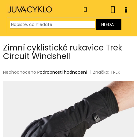
Přejít
na
NÁKUP
obsah
KOŠÍK
HLEDAT
Zimní cyklistické rukavice Trek
Circuit Windshell
Průměrné
Neohodnoceno
Podrobnosti hodnocení
Značka:
TREK
hodnocení
produktu
je
0,0
z
5
hvězdiček.