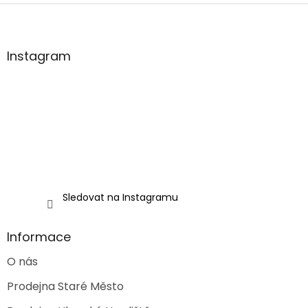
l
Z
á
á
d
p
a
a
Instagram
c
t
í
í
p
r
v
k
y
v
ý
p
i
Sledovat na Instagramu
s
u
Informace
O nás
Prodejna Staré Město