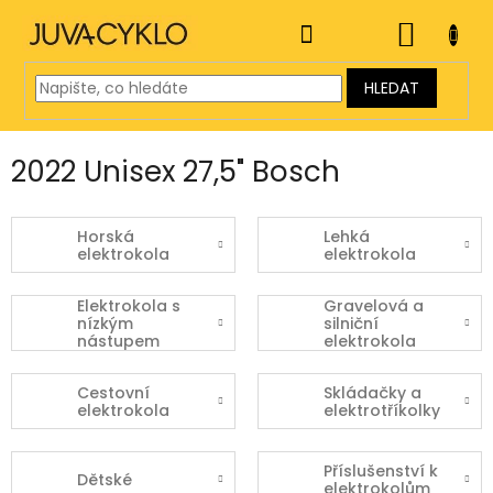
Přejít
na
NÁKUP
obsah
KOŠÍK
HLEDAT
2022 Unisex 27,5" Bosch
Horská
Lehká
elektrokola
elektrokola
Elektrokola s
Gravelová a
nízkým
silniční
nástupem
elektrokola
Cestovní
Skládačky a
elektrokola
elektrotříkolky
Příslušenství k
Dětské
elektrokolům