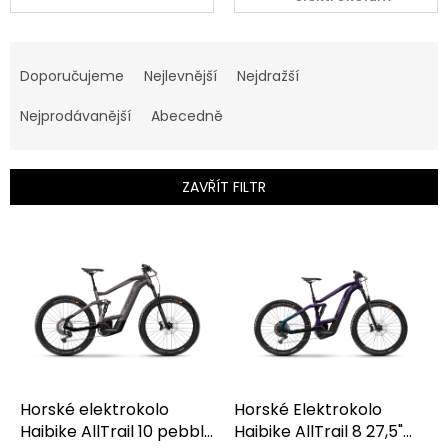
Ř
a
Doporučujeme
Nejlevnější
Nejdražší
z
e
Nejprodávanější
Abecedně
n
í
p
ZAVŘÍT FILTR
r
o
V
d
ý
u
p
k
i
t
s
ů
p
r
o
d
Horské elektrokolo
Horské Elektrokolo
u
Haibike AllTrail 10 pebble
Haibike AllTrail 8 27,5"