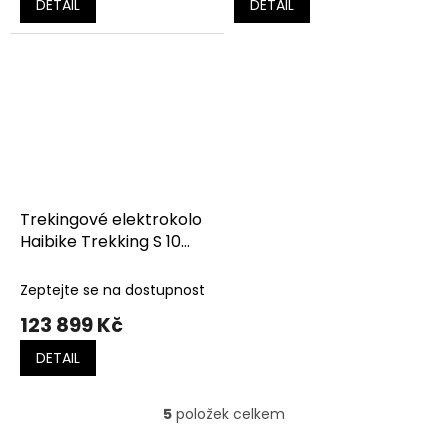
DETAIL
DETAIL
Trekingové elektrokolo
Haibike Trekking S 10
Titan/Lava Matt
Zeptejte se na dostupnost
123 899 Kč
DETAIL
5
položek celkem
O
v