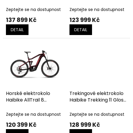
k
grey/black - gloss
Gloss Fade/Purple
t
Chrome
Zeptejte se na dostupnost
Zeptejte se na dostupnost
ů
137 899 Kč
123 999 Kč
DETAIL
DETAIL
Horské elektrokolo
Trekingové elektrokolo
Haibike AllTrail 8
Haibike Trekking 11 Gloss
tuscan/neon red - gloss
Black/Metal Tan
Zeptejte se na dostupnost
Zeptejte se na dostupnost
120 399 Kč
128 999 Kč