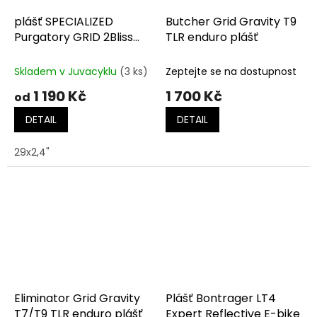
plášť SPECIALIZED
Butcher Grid Gravity T9
Purgatory GRID 2Bliss
TLR enduro plášť
Ready T7
Skladem v Juvacyklu
(3 ks)
Zeptejte se na dostupnost
1 190 Kč
1 700 Kč
od
DETAIL
DETAIL
29x2,4"
Eliminator Grid Gravity
Plášť Bontrager LT4
T7/T9 TLR enduro plášť
Expert Reflective E-bike