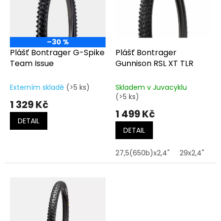
t
s
ů
p
r
o
–30 %
d
Plášť Bontrager G-Spike
Plášť Bontrager
u
Team Issue
Gunnison RSL XT TLR
k
t
Externím skladě
(>5 ks)
Skladem v Juvacyklu
ů
(>5 ks)
1 329 Kč
1 499 Kč
DETAIL
DETAIL
27,5(650b)x2,4"
29x2,4"