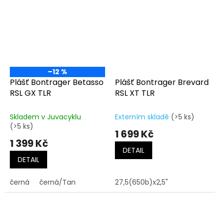
–12 %
Plášť Bontrager Betasso
Plášť Bontrager Brevard
RSL GX TLR
RSL XT TLR
Skladem v Juvacyklu
Externím skladě
(>5 ks)
(>5 ks)
1 699 Kč
1 399 Kč
DETAIL
DETAIL
černá
černá/Tan
27,5(650b)x2,5"