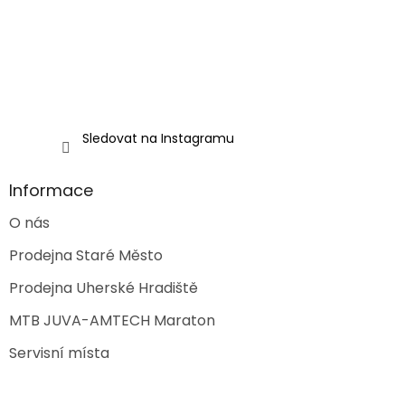
y
v
ý
p
i
s
u
Sledovat na Instagramu
Informace
O nás
Prodejna Staré Město
Prodejna Uherské Hradiště
MTB JUVA-AMTECH Maraton
Servisní místa