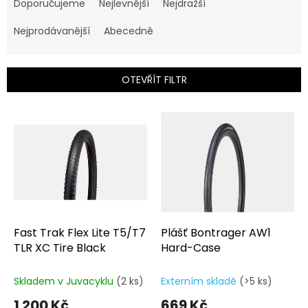
a
Doporučujeme
Nejlevnější
Nejdražší
z
e
Nejprodávanější
Abecedně
n
í
p
OTEVŘÍT FILTR
r
o
V
d
ý
u
p
k
i
t
s
ů
p
r
o
d
Fast Trak Flex Lite T5/T7
Plášť Bontrager AW1
u
TLR XC Tire Black
Hard-Case
k
t
Skladem v Juvacyklu
(2 ks)
Externím skladě
(>5 ks)
ů
1 200 Kč
669 Kč