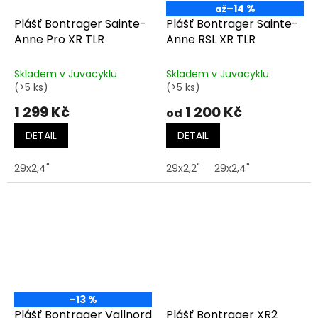
–14 %
až
Plášť Bontrager Sainte-
Plášť Bontrager Sainte-
Anne Pro XR TLR
Anne RSL XR TLR
Skladem v Juvacyklu
Skladem v Juvacyklu
(>5 ks)
(>5 ks)
1 299 Kč
1 200 Kč
od
DETAIL
DETAIL
29x2,4"
29x2,2"
29x2,4"
–13 %
Plášť Bontrager Vallnord
Plášť Bontrager XR2