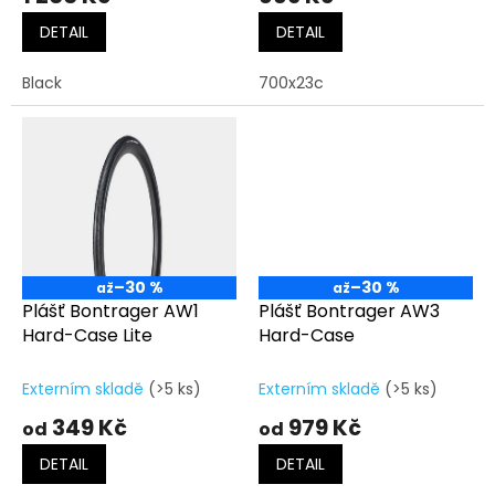
DETAIL
DETAIL
Black
700x23c
–30 %
–30 %
až
až
Plášť Bontrager AW1
Plášť Bontrager AW3
Hard-Case Lite
Hard-Case
Externím skladě
(>5 ks)
Externím skladě
(>5 ks)
349 Kč
979 Kč
od
od
DETAIL
DETAIL