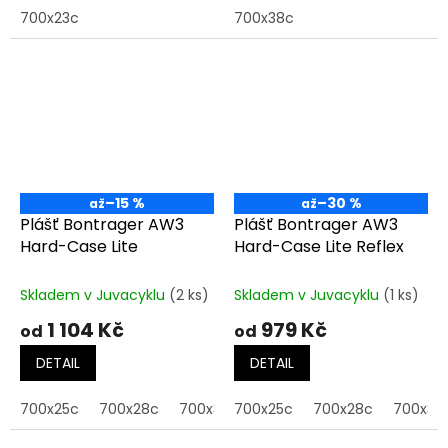
700x23c
700x38c
–15 %
–30 %
až
až
Plášť Bontrager AW3
Plášť Bontrager AW3
Hard-Case Lite
Hard-Case Lite Reflex
Skladem v Juvacyklu
(2 ks)
Skladem v Juvacyklu
(1 ks)
1 104 Kč
979 Kč
od
od
DETAIL
DETAIL
700x25c
700x28c
700x38c
700x25c
700x28c
700x38