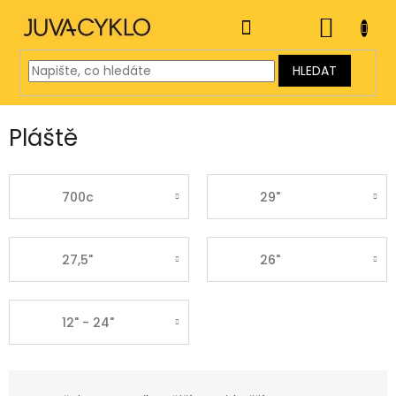
Přejít
na
NÁKUP
obsah
KOŠÍK
HLEDAT
Pláště
700c
29"
27,5"
26"
12" - 24"
Ř