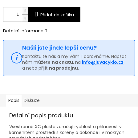
Přidat do košíku
Detailní informace
Našli jste jinde lepší cenu?
Kontaktujte nás a my vám ji dorovnáme. Napsat
nám můžete
na chatu
, na
info@juvacyklo.cz
a nebo přijít
na prodejnu
.
Popis
Diskuze
Detailní popis produktu
Všestranné XC pláště zaručují rychlost a přilnavost v
kamenitém prostředí s kořeny a dokonce i v mokrých