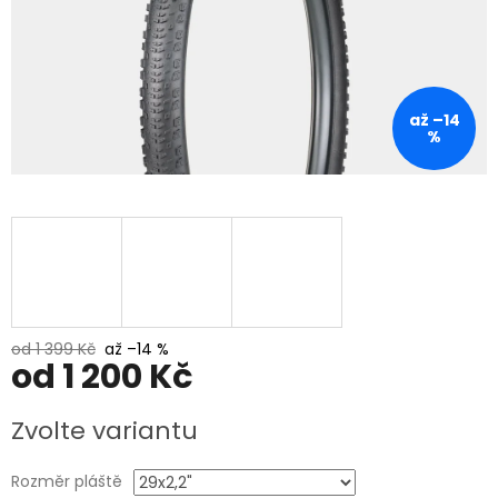
až –14
%
od 1 399 Kč
až –14 %
od
1 200 Kč
Měrná
Zvolte variantu
cena:
Rozměr pláště