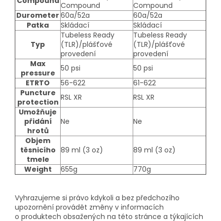
Compound
Compound
Compound
Durometer
60a/52a
60a/52a
Patka
Skládací
Skládací
Tubeless Ready
Tubeless Ready
Typ
(TLR)/plášťové
(TLR)/plášťové
provedení
provedení
Max
50 psi
50 psi
pressure
ETRTO
56-622
61-622
Puncture
RSL XR
RSL XR
protection
Umožňuje
přidání
Ne
Ne
hrotů
Objem
těsnicího
89 ml (3 oz)
89 ml (3 oz)
tmele
Weight
655g
770g
Vyhrazujeme si právo kdykoli a bez předchozího
upozornění provádět změny v informacích
o produktech obsažených na této stránce a týkajících