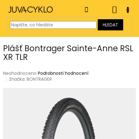
Přejít
na
NÁKUP
obsah
KOŠÍK
HLEDAT
Plášť Bontrager Sainte-Anne RSL
XR TLR
Průměrné
Neohodnoceno
Podrobnosti hodnocení
hodnocení
Značka:
BONTRAGER
produktu
je
0,0
z
5
hvězdiček.