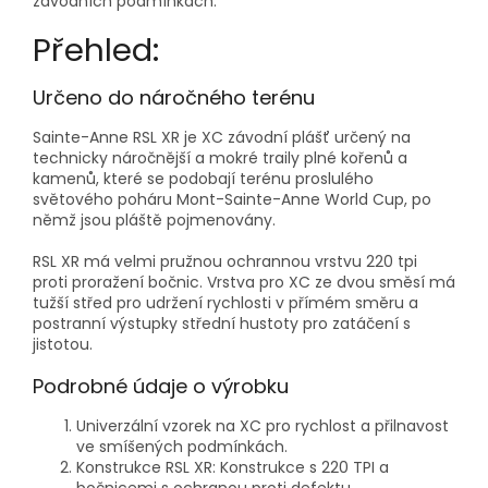
závodních podmínkách.
Přehled:
Určeno do náročného terénu
Sainte-Anne RSL XR je XC závodní plášť určený na
technicky náročnější a mokré traily plné kořenů a
kamenů, které se podobají terénu proslulého
světového poháru Mont-Sainte-Anne World Cup, po
němž jsou pláště pojmenovány.
RSL XR má velmi pružnou ochrannou vrstvu 220 tpi
proti proražení bočnic. Vrstva pro XC ze dvou směsí má
tužší střed pro udržení rychlosti v přímém směru a
postranní výstupky střední hustoty pro zatáčení s
jistotou.
Podrobné údaje o výrobku
Univerzální vzorek na XC pro rychlost a přilnavost
ve smíšených podmínkách.
Konstrukce RSL XR: Konstrukce s 220 TPI a
bočnicemi s ochranou proti defektu