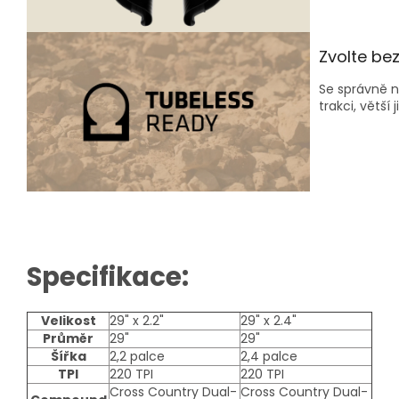
Zvolte be
Se správně 
trakci, větší 
Specifikace:
Velikost
29" x 2.2"
29" x 2.4"
Průměr
29"
29"
Šířka
2,2 palce
2,4 palce
TPI
220 TPI
220 TPI
Cross Country Dual-
Cross Country Dual-