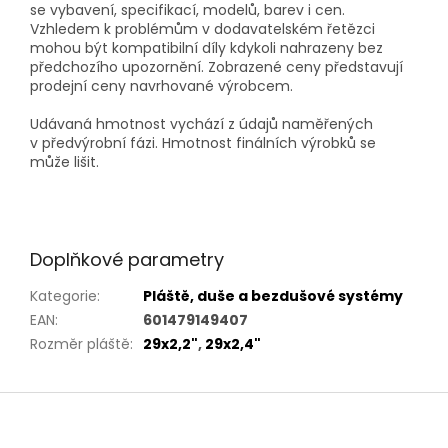
se vybavení, specifikací, modelů, barev i cen.
Vzhledem k problémům v dodavatelském řetězci
mohou být kompatibilní díly kdykoli nahrazeny bez
předchozího upozornění. Zobrazené ceny představují
prodejní ceny navrhované výrobcem.
Udávaná hmotnost vychází z údajů naměřených
v předvýrobní fázi. Hmotnost finálních výrobků se
může lišit.
Doplňkové parametry
Kategorie
:
Pláště, duše a bezdušové systémy
EAN
:
601479149407
Rozměr pláště
:
29x2,2"
,
29x2,4"
Z
á
p