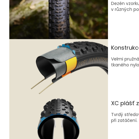
Dezén vzorku
v různých p
Konstrukc
Velmi pružná
tkaného nylo
XC plášť 
Tvrdý středo
při zatáčení.