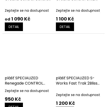
2Bliss Ready T5
2Bliss Ready T7
Zeptejte se na dostupnost
Zeptejte se na dostupnost
1 090 Kč
1 100 Kč
od
DETAIL
DETAIL
plášť SPECIALIZED
plášť SPECIALIZED S-
Renegade CONTROL
Works Fast Trak 2Bliss
2Bliss Ready T5
Ready T5/T7
Zeptejte se na dostupnost
Průměrné
Zeptejte se na dostupnost
hodnocení
950 Kč
produktu
1 200 Kč
je
DETAIL