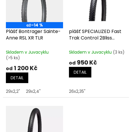
t
s
ů
p
r
o
–14 %
až
d
Plášť Bontrager Sainte-
plášť SPECIALIZED Fast
u
Anne RSL XR TLR
Trak Control 2Bliss
k
Ready T5
t
Skladem v Juvacyklu
Skladem v Juvacyklu
(3 ks)
ů
(>5 ks)
950 Kč
od
1 200 Kč
od
DETAIL
DETAIL
29x2,2"
29x2,4"
26x2,35"