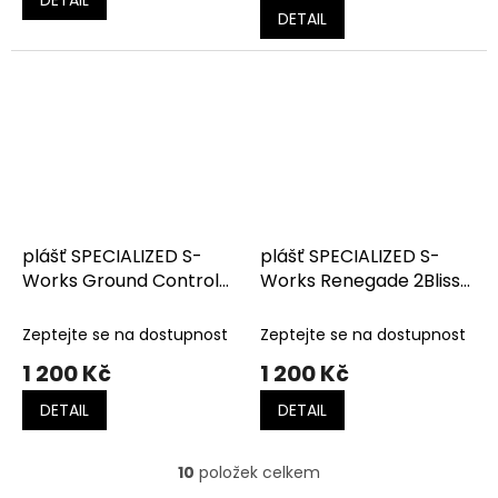
5,0
DETAIL
z
5
hvězdiček.
plášť SPECIALIZED S-
plášť SPECIALIZED S-
Works Ground Control
Works Renegade 2Bliss
2Bliss Ready T5/T7
Ready T5/T7
Zeptejte se na dostupnost
Zeptejte se na dostupnost
1 200 Kč
1 200 Kč
DETAIL
DETAIL
10
položek celkem
O