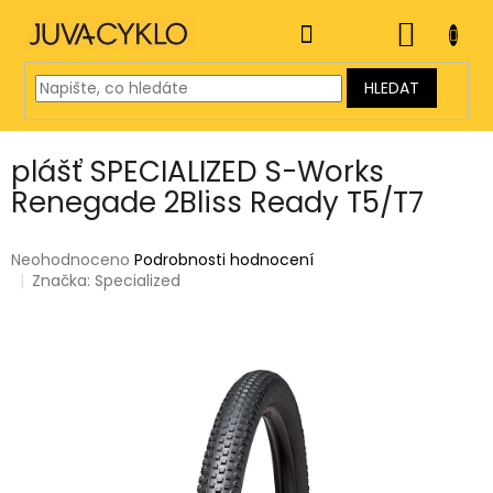
Přejít
na
NÁKUP
obsah
KOŠÍK
HLEDAT
plášť SPECIALIZED S-Works
Renegade 2Bliss Ready T5/T7
Průměrné
Neohodnoceno
Podrobnosti hodnocení
hodnocení
Značka:
Specialized
produktu
je
0,0
z
5
hvězdiček.