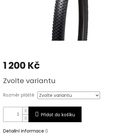
1 200 Kč
Měrná
Zvolte variantu
cena:
Rozměr pláště
Přidat do košíku
Detailní informace