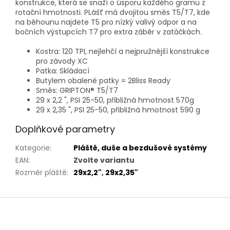
konstrukce, která se snaží o úsporu každého gramu z
rotační hmotnosti. PLášť má dvojitou směs T5/T7, kde
na běhounu najdete T5 pro nízký valivý odpor a na
bočních výstupcích T7 pro extra záběr v zatáčkách.
Kostra: 120 TPI, nejlehčí a nejpružnější konstrukce
pro závody XC
Patka: Skládací
Butylem obalené patky = 2Bliss Ready
Směs: GRIPTON® T5/T7
29 x 2,2 ", PSI 25-50, přibližná hmotnost 570g
29 x 2,35 ", PSI 25-50, přibližná hmotnost 590 g
Doplňkové parametry
Kategorie
:
Pláště, duše a bezdušové systémy
EAN
:
Zvolte variantu
Rozměr pláště
:
29x2,2"
,
29x2,35"
Z
á
p