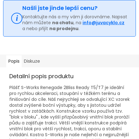
Našli jste jinde lepší cenu?
Kontaktujte nás a my vám ji dorovnáme. Napsat
nám můžete
na chatu
, na
info@juvacyklo.cz
a nebo přijít
na prodejnu
.
Popis
Diskuze
Detailní popis produktu
Plášť S-Works Renegade 2Bliss Ready T5/T7 je ideální
pro rychlou akceleraci, stoupání v těžkém terénu a
finišování do cíle. Náš nejrychleji se odvalující XC vzorek
dostal zvýšené boční výstupky, aby s jistotou udržel
rychlost v zatáčkách. Konstrukce vzorku používá tzv.
"blok v bloku" , kde vyšší přizpůsobivý vnitřní blok proráží
půdu a zajišťuje trakci. Větší vnější konstrukce podpírá
vnitřní blok pro větší rychlost, trakci, oporu a stabilní
ovládání. Kostra S-Works je naše nejlehčí a nejpružnější