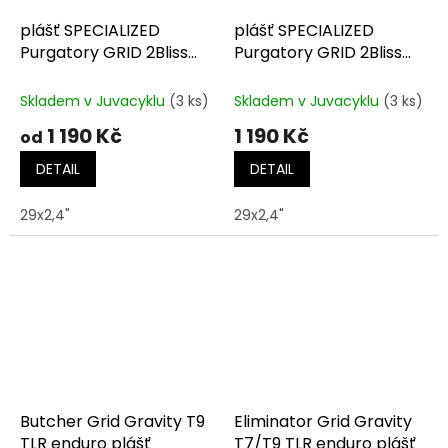
plášť SPECIALIZED
plášť SPECIALIZED
Purgatory GRID 2Bliss
Purgatory GRID 2Bliss
Ready T7
Ready T9
Skladem v Juvacyklu
(3 ks)
Skladem v Juvacyklu
(3 ks)
1 190 Kč
1 190 Kč
od
DETAIL
DETAIL
29x2,4"
29x2,4"
Butcher Grid Gravity T9
Eliminator Grid Gravity
TLR enduro plášť
T7/T9 TLR enduro plášť