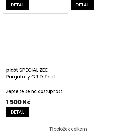
DETAIL
DETAIL
plášť SPECIALIZED
Purgatory GRID Trail
2Bliss Ready T7
Zeptejte se na dostupnost
1 500 Kč
DETAIL
11
položek celkem
O