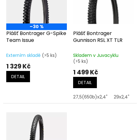
t
s
ů
p
r
o
–30 %
d
Plášť Bontrager G-Spike
Plášť Bontrager
u
Team Issue
Gunnison RSL XT TLR
k
t
Externím skladě
(>5 ks)
Skladem v Juvacyklu
ů
(>5 ks)
1 329 Kč
1 499 Kč
DETAIL
DETAIL
27,5(650b)x2,4"
29x2,4"