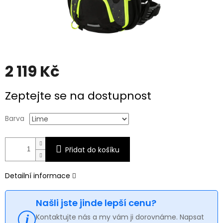
2 119 Kč
Měrná
Zeptejte se na dostupnost
cena:
Barva
Přidat do košíku
Detailní informace
Našli jste jinde lepší cenu?
Kontaktujte nás a my vám ji dorovnáme. Napsat