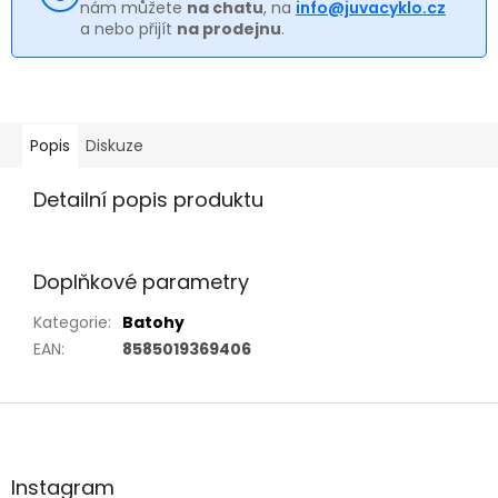
nám můžete
na chatu
, na
info@juvacyklo.cz
a nebo přijít
na prodejnu
.
Popis
Diskuze
Detailní popis produktu
Doplňkové parametry
Kategorie
:
Batohy
EAN
:
8585019369406
Z
á
p
a
Instagram