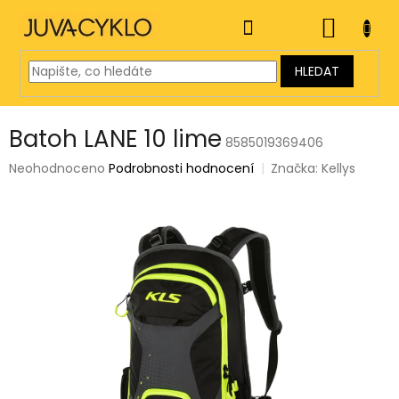
Přejít
na
NÁKUP
obsah
KOŠÍK
HLEDAT
Batoh LANE 10 lime
8585019369406
Průměrné
Neohodnoceno
Podrobnosti hodnocení
Značka:
Kellys
hodnocení
produktu
je
0,0
z
5
hvězdiček.