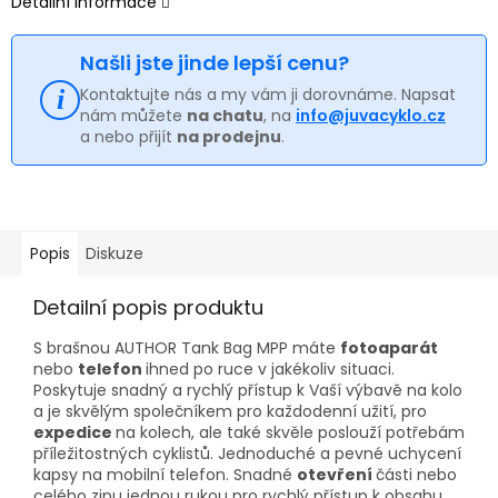
Detailní informace
Našli jste jinde lepší cenu?
Kontaktujte nás a my vám ji dorovnáme. Napsat
nám můžete
na chatu
, na
info@juvacyklo.cz
a nebo přijít
na prodejnu
.
Popis
Diskuze
Detailní popis produktu
S brašnou AUTHOR Tank Bag MPP máte
fotoaparát
nebo
telefon
ihned po ruce v jakékoliv situaci.
Poskytuje snadný a rychlý přístup k Vaší výbavě na kolo
a je skvělým společníkem pro každodenní užití, pro
expedice
na kolech, ale také skvěle poslouží potřebám
příležitostných cyklistů. Jednoduché a pevné uchycení
kapsy na mobilní telefon. Snadné
otevření
části nebo
celého zipu jednou rukou pro rychlý přístup k obsahu