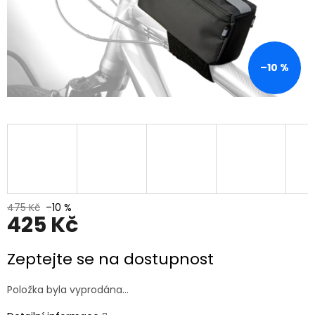
–10 %
475 Kč
–10 %
425 Kč
Měrná
Zeptejte se na dostupnost
cena:
Položka byla vyprodána…