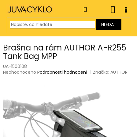
Přejít
na
NÁKUP
obsah
KOŠÍK
HLEDAT
Brašna na rám AUTHOR A-R255
Tank Bag MPP
UA-1500108
Průměrné
Neohodnoceno
Podrobnosti hodnocení
Značka:
AUTHOR
hodnocení
produktu
je
0,0
z
5
hvězdiček.