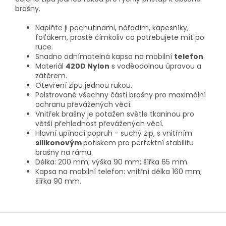
brašny.
Naplňte ji pochutinami, nářadím, kapesníky,
foťákem, prostě čímkoliv co potřebujete mít po
ruce.
Snadno odnímatelná kapsa na mobilní
telefon
.
Materiál
420D Nylon
s voděodolnou úpravou a
zátěrem.
Otevření zipu jednou rukou.
Polstrované všechny části brašny pro maximální
ochranu převážených věcí.
Vnitřek brašny je potažen světle tkaninou pro
větší přehlednost převážených věcí.
Hlavní upínací popruh - suchý zip, s vnitřním
silikonovým
potiskem pro perfektní stabilitu
brašny na rámu.
Délka: 200 mm; výška 90 mm; šířka 65 mm.
Kapsa na mobilní telefon: vnitřní délka 160 mm;
šířka 90 mm.
Z