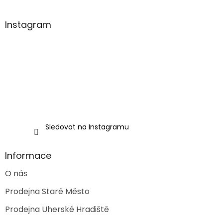
á
p
a
Instagram
t
í
Sledovat na Instagramu
Informace
O nás
Prodejna Staré Město
Prodejna Uherské Hradiště