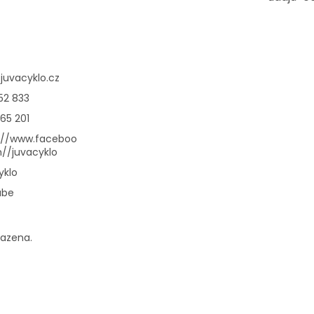
@
juvacyklo.cz
52 833
65 201
://www.faceboo
//juvacyklo
yklo
ube
razena.