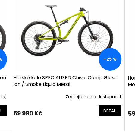
%
–25 %
oon
Horské kolo SPECIALIZED Chisel Comp Gloss
Ho
Ion / Smoke Liquid Metal
Met
 ks)
Zeptejte se na dostupnost
L
DETAIL
59 990 Kč
59