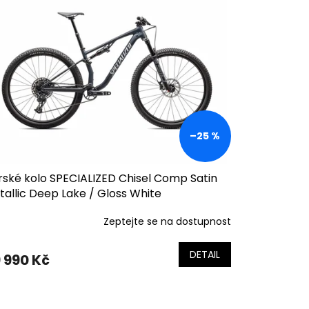
–25 %
rské kolo SPECIALIZED Chisel Comp Satin
allic Deep Lake / Gloss White
Zeptejte se na dostupnost
DETAIL
 990 Kč