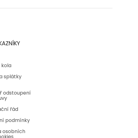
KAZNÍKY
 kola
a splátky
ř odstoupení
uvy
ční řád
ní podmínky
 osobních
ookies