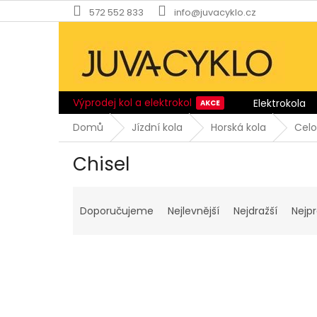
Přejít
572 552 833
info@juvacyklo.cz
na
obsah
Výprodej kol a elektrokol
Elektrokola
Domů
Jízdní kola
Horská kola
Cel
Chisel
Ř
a
Doporučujeme
Nejlevnější
Nejdražší
Nejp
z
e
n
í
p
V
r
ý