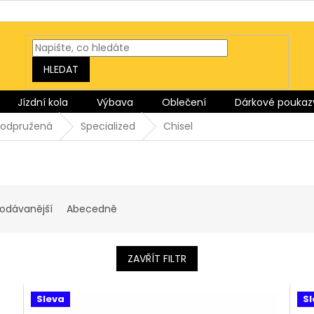
HLEDAT
Jízdní kola
Výbava
Oblečení
Dárkové poukaz
oodpružená
Specialized
Chisel
rodávanější
Abecedně
ZAVŘÍT FILTR
Sleva
Sl