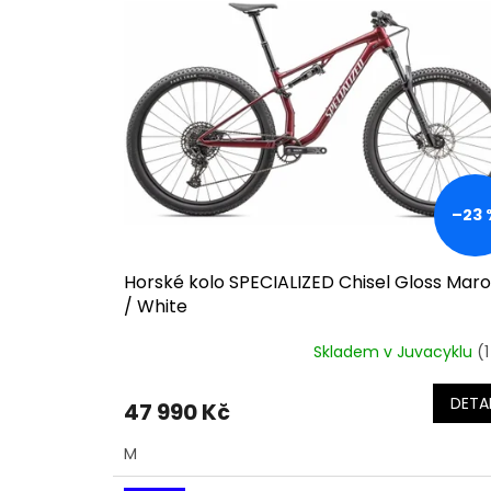
o
p
d
i
u
s
k
p
t
r
ů
o
d
u
k
–23 
t
ů
Horské kolo SPECIALIZED Chisel Gloss Mar
/ White
Skladem v Juvacyklu
(1
DETAI
47 990 Kč
M