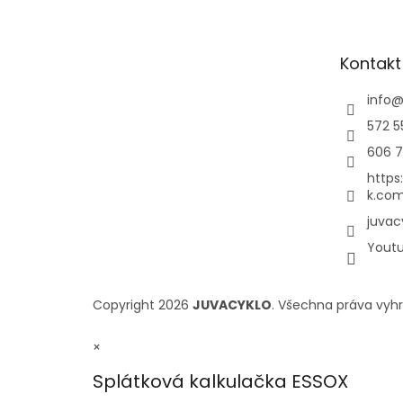
Kontakt
info
572 5
606 7
https
k.com
juvac
Yout
Copyright 2026
JUVACYKLO
. Všechna práva vyh
×
Splátková kalkulačka ESSOX