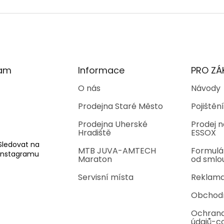
O
v
l
á
d
a
c
í
ram
Informace
PRO ZÁ
p
r
O nás
Návody
v
Prodejna Staré Město
Pojištění
k
y
Prodejna Uherské
Prodej n
v
Hradiště
ESSOX
ý
p
Sledovat na
MTB JUVA-AMTECH
Formulá
i
Instagramu
Maraton
od smlo
s
u
Servisní místa
Reklama
Obchod
Ochrana
údajů-c