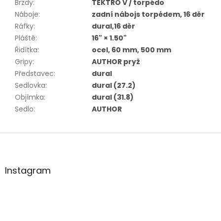
Brzdy
:
TEKTRO V / torpédo
Náboje
:
zadní nábojs torpédem, 16 děr
Ráfky
:
dural,16 děr
Pláště
:
16" × 1.50"
Řidítka
:
ocel, 60 mm, 500 mm
Gripy
:
AUTHOR pryž
Představec
:
dural
Sedlovka
:
dural (27.2)
Objímka
:
dural (31.8)
Sedlo
:
AUTHOR
Z
á
p
a
Instagram
t
í