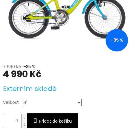
–35 %
7 690 Kč
–35 %
4 990 Kč
Měrná
Externím skladě
cena:
Velikost
Přidat do košíku