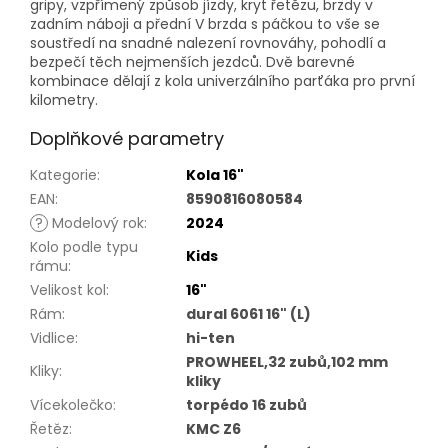
gripy, vzpřímený způsob jízdy, kryt řetězu, brzdy v
zadním náboji a přední V brzda s páčkou to vše se
soustředí na snadné nalezení rovnováhy, pohodlí a
bezpečí těch nejmenších jezdců. Dvě barevné
kombinace dělají z kola univerzálního parťáka pro první
kilometry.
Doplňkové parametry
Kategorie
:
Kola 16"
EAN
:
8590816080584
?
Modelový rok
:
2024
Kolo podle typu
Kids
rámu
:
Velikost kol
:
16"
Rám
:
dural 6061 16" (L)
Vidlice
:
hi-ten
PROWHEEL,32 zubů,102 mm
Kliky
:
kliky
Vícekolečko
:
torpédo 16 zubů
Řetěz
:
KMC Z6