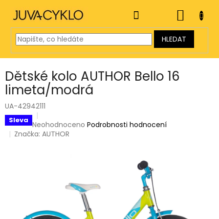
Přejít
na
NÁKUP
obsah
KOŠÍK
HLEDAT
Dětské kolo AUTHOR Bello 16
limeta/modrá
UA-42942111
Sleva
Průměrné
Neohodnoceno
Podrobnosti hodnocení
hodnocení
Značka:
AUTHOR
produktu
je
0,0
z
5
hvězdiček.