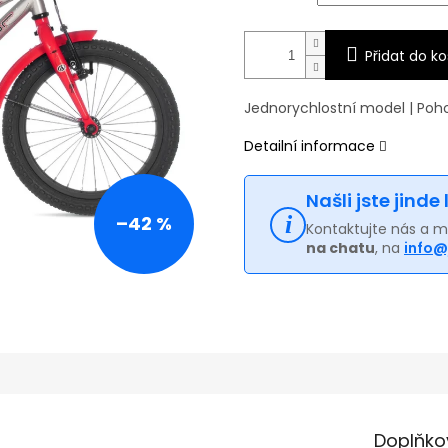
Přidat do ko
Jednorychlostní model | Poh
Detailní informace
Našli jste jinde
–42 %
Kontaktujte nás a 
na chatu
, na
info@
Doplňko