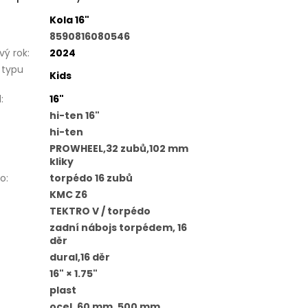
Kola 16"
8590816080546
ý rok
:
2024
 typu
Kids
l
:
16"
hi-ten 16"
hi-ten
PROWHEEL,32 zubů,102 mm
kliky
ko
:
torpédo 16 zubů
KMC Z6
TEKTRO V / torpédo
zadní nábojs torpédem, 16
děr
dural,16 děr
16" × 1.75"
plast
ocel, 60 mm, 500 mm