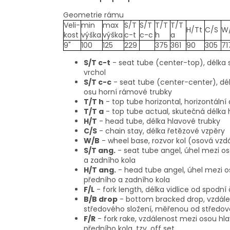
Geometrie rámu
Veli-
min
max
S/T
S/T
T/T
T/T
H/Tt
C/S
W
kost
výška
výška
c-t
c-c
h
a
9"
100
125
229
375
361
90
305
71
S/T c-t
- seat tube (center-top), délka 
vrchol
S/T c-c
- seat tube (center-center), dé
osu horní rámové trubky
T/T h
- top tube horizontal, horizontáln
T/T a
- top tube actual, skutečná délka
H/T
- head tube, délka hlavové trubky
C/S
- chain stay, délka řetězové vzpěry
W/B
- wheel base, rozvor kol (osová vzd
S/T ang.
- seat tube angel, úhel mezi o
a zadního kola
H/T ang.
- head tube angel, úhel mezi o
předního a zadního kola
F/L
- fork length, délka vidlice od spodní
B/B drop
- bottom bracked drop, vzdále
středového složení, měřenou od středov
F/R
- fork rake, vzdálenost mezi osou hl
předního kola, tzv. off set