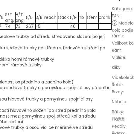
Kategorie
:
S/T
H/T
EAN
:
/B
F/L
B/B
reach
stack
F/R
hb
stem
crank
ang.
ang.
?
Modelov
7
74
73
267
-5
40
Kolo podle
rámu
:
sedlové trubky od středu středového složení po její
Velikost ko
lka sedlové trubky od středu středového složení po
Rám
:
Vidlice
:
í délka horní rámové trubky
 horní rámové trubky
Kliky
:
Vícekoleč
álenost os předního a zadního kola)
Řetěz
:
sou sedlové trubky a pomyslnou spojnicí osy předního
Brzdy
:
sou hlavové trubky a pomyslnou spojnicí osy
Náboje
:
 části hlavového složení po střed předního kola
Ráfky
:
nost mezi pomyslnou spoj. středů kol a středu
Pláště
:
ého složení
Pedály
:
avové trubky a osou vidlice měřené ve středu
Řidítka
: