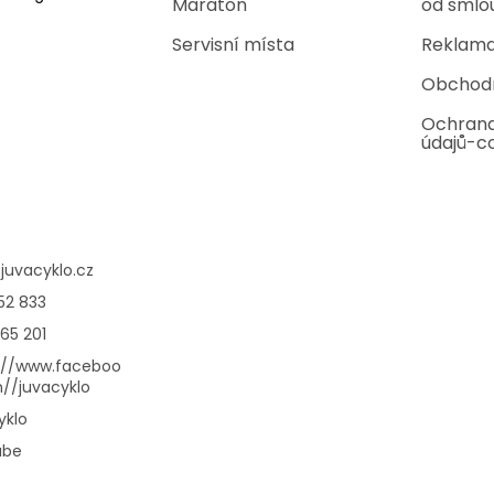
Maraton
od smlo
Servisní místa
Reklama
Obchod
Ochrana
údajů-c
@
juvacyklo.cz
52 833
65 201
://www.faceboo
//juvacyklo
yklo
ube