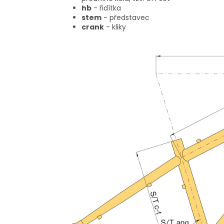
hb
- řidítka
stem
- představec
crank
- kliky