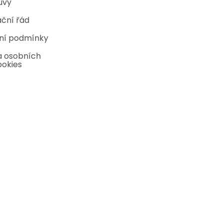
uvy
ční řád
ní podmínky
 osobních
ookies