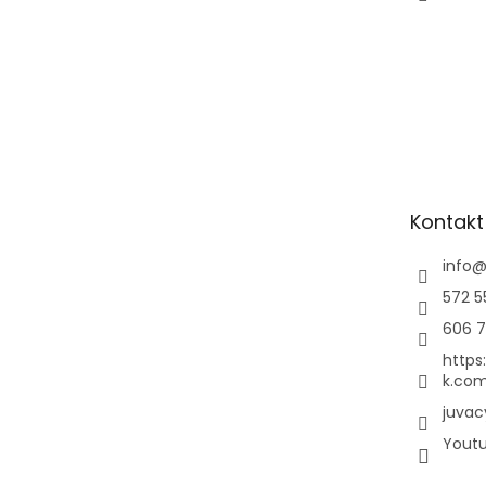
Kontakt
info
572 5
606 7
https
k.com
juvac
Yout