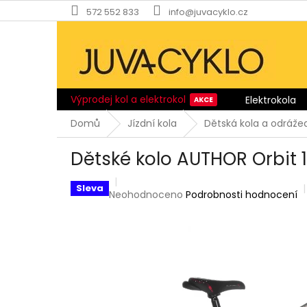
Přejít
572 552 833
info@juvacyklo.cz
na
obsah
Výprodej kol a elektrokol
Elektrokola
Domů
Jízdní kola
Dětská kola a odráže
Dětské kolo AUTHOR Orbit 
Sleva
Průměrné
Neohodnoceno
Podrobnosti hodnocení
hodnocení
produktu
je
0,0
z
5
hvězdiček.