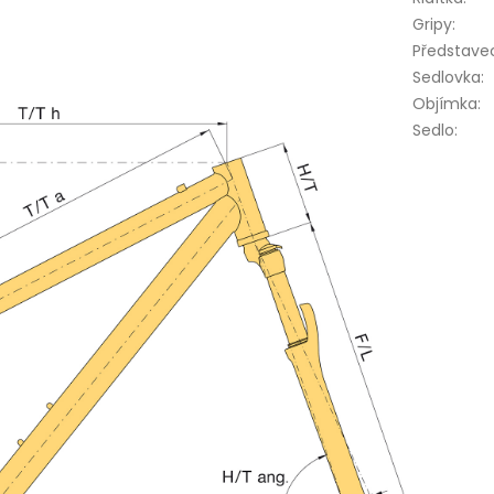
Gripy
:
Představe
Sedlovka
:
Objímka
:
Sedlo
: