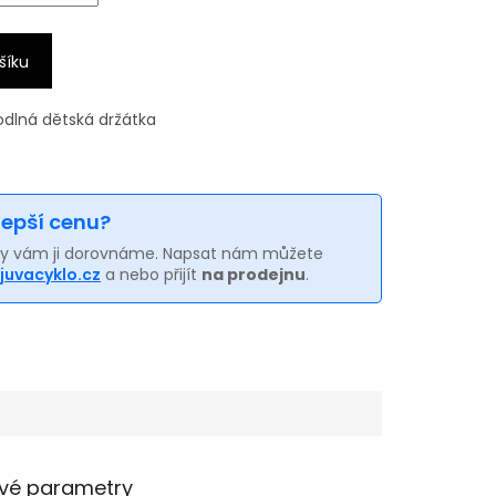
šíku
odlná dětská držátka
 lepší cenu?
my vám ji dorovnáme. Napsat nám můžete
juvacyklo.cz
a nebo přijít
na prodejnu
.
vé parametry