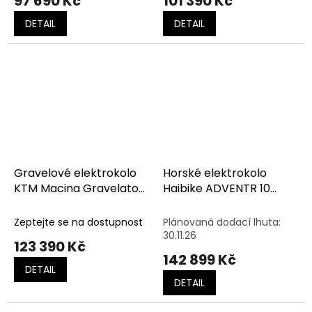
97 690 Kč
101 390 Kč
DETAIL
DETAIL
Gravelové elektrokolo
Horské elektrokolo
KTM Macina Gravelator
Haibike ADVENTR 10
SX Elite Cargo Green
HIGH Metallic
Matt (Black Glossy)
Sand/Black
Zeptejte se na dostupnost
Plánovaná dodací lhuta:
30.11.26
123 390 Kč
142 899 Kč
DETAIL
DETAIL