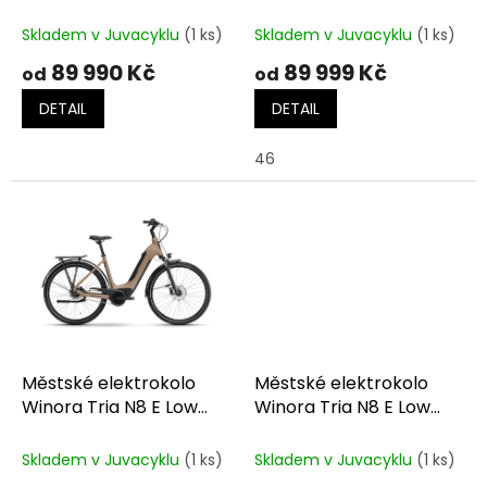
k
800Wh Lowstep Lunar
Maroonred Matt
t
Silver
Skladem v Juvacyklu
(1 ks)
Skladem v Juvacyklu
(1 ks)
ů
89 990 Kč
89 999 Kč
od
od
DETAIL
DETAIL
46
Městské elektrokolo
Městské elektrokolo
Winora Tria N8 E Low
Winora Tria N8 E Low
Espresso Matt
Pure Blue Matt
Skladem v Juvacyklu
(1 ks)
Skladem v Juvacyklu
(1 ks)