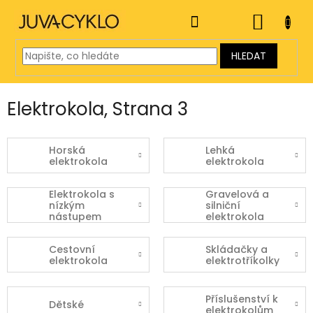
Přejít
na
NÁKUP
obsah
KOŠÍK
HLEDAT
Elektrokola
, Strana 3
Horská
Lehká
elektrokola
elektrokola
Elektrokola s
Gravelová a
nízkým
silniční
nástupem
elektrokola
Cestovní
Skládačky a
elektrokola
elektrotříkolky
Příslušenství k
Dětské
elektrokolům