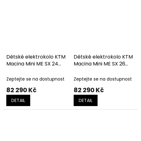
Dětské elektrokolo KTM
Dětské elektrokolo KTM
Macina Mini ME SX 24
Macina Mini ME SX 26
Fresh Orange (Dark
Fresh Orange (Dark
Orange)
Orange)
Zeptejte se na dostupnost
Zeptejte se na dostupnost
82 290 Kč
82 290 Kč
DETAIL
DETAIL