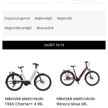
Ř
a
Doporučujeme
Nejlevnější
Nejdražší
z
e
Nejprodávanější
Abecedně
n
í
p
ZAVŘÍT FILTR
r
o
V
d
ý
u
p
k
i
t
s
ů
p
r
o
d
Městské elektrokolo
Městské elektrokolo
u
TREK Charter+ 4 R9
Winora Sinus N5