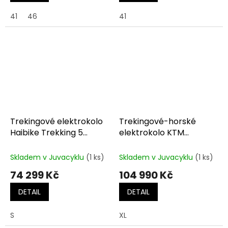
41
46
41
Trekingové elektrokolo
Trekingové-horské
Haibike Trekking 5
elektrokolo KTM
Blue/Canary
MACINA TEAM LFC
machine grey
Skladem v Juvacyklu
(1 ks)
Skladem v Juvacyklu
(1 ks)
(silver+blue)
74 299 Kč
104 990 Kč
DETAIL
DETAIL
S
XL