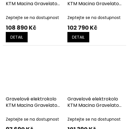
KTM Macina Gravelator
KTM Macina Gravelator
SX 10 FRESH ORANGE
SX 10 Muddy Matt (Black
(DARK ORANGE)
Glossy)
Zeptejte se na dostupnost
Zeptejte se na dostupnost
108 890 Kč
102 790 Kč
DETAIL
DETAIL
Gravelové elektrokolo
Gravelové elektrokolo
KTM Macina Gravelator
KTM Macina Gravelator
SX 20 Keen Green
SX 20 OXYGEN GREEN
(Black)
(FRESH ORANGE)
Zeptejte se na dostupnost
Zeptejte se na dostupnost