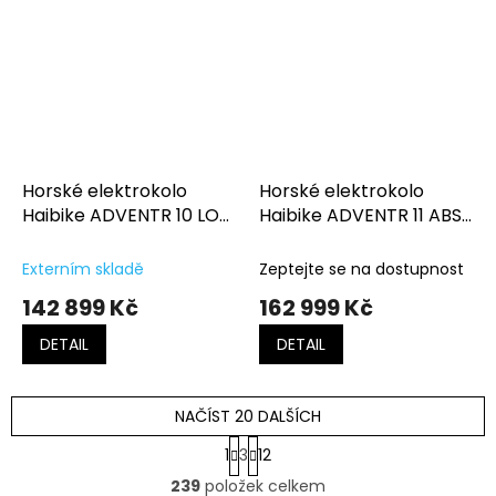
Horské elektrokolo
Horské elektrokolo
Haibike ADVENTR 10 LOW
Haibike ADVENTR 11 ABS
Metallic Sand/Black
HIGH Anthracite/Acacia
Externím skladě
Zeptejte se na dostupnost
142 899 Kč
162 999 Kč
DETAIL
DETAIL
NAČÍST 20 DALŠÍCH
S
1
3
12
t
O
r
239
položek celkem