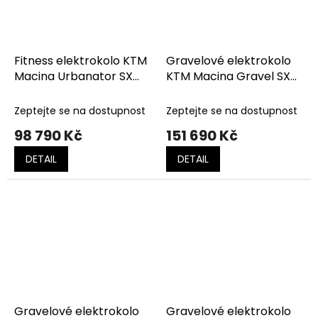
Fitness elektrokolo KTM
Gravelové elektrokolo
Macina Urbanator SX
KTM Macina Gravel SX
OLIVE PEARL MATT
Prime Royal Teal
(BLACK+AMBER)
(Silver+Black)
Zeptejte se na dostupnost
Zeptejte se na dostupnost
98 790 Kč
151 690 Kč
DETAIL
DETAIL
Gravelové elektrokolo
Gravelové elektrokolo