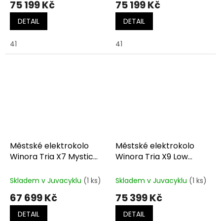
75 199 Kč
75 199 Kč
DETAIL
DETAIL
41
41
Městské elektrokolo
Městské elektrokolo
Winora Tria X7 Mystic
Winora Tria X9 Low
Black
Brandied Pears
Skladem v Juvacyklu
(1 ks)
Skladem v Juvacyklu
(1 ks)
67 699 Kč
75 399 Kč
DETAIL
DETAIL