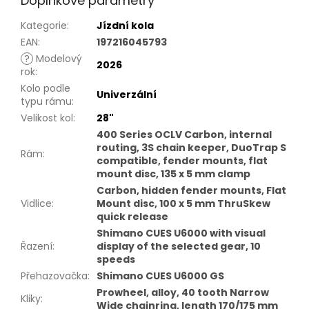
Doplňkové parametry
Kategorie
:
Jízdní kola
EAN
:
197216045793
?
Modelový
2026
rok
:
Kolo podle
Univerzální
typu rámu
:
Velikost kol
:
28"
400 Series OCLV Carbon, internal
routing, 3S chain keeper, DuoTrap S
Rám
:
compatible, fender mounts, flat
mount disc, 135 x 5 mm clamp
Carbon, hidden fender mounts, Flat
Vidlice
:
Mount disc, 100 x 5 mm ThruSkew
quick release
Shimano CUES U6000 with visual
Řazení
:
display of the selected gear, 10
speeds
Přehazovačka
:
Shimano CUES U6000 GS
Prowheel, alloy, 40 tooth Narrow
Kliky
:
Wide chainring, length 170/175 mm