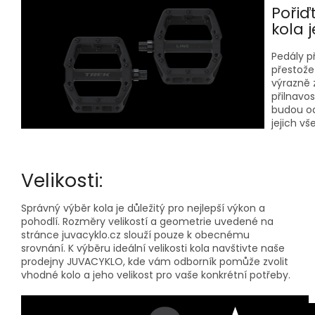
Pořiď
kola j
Pedály p
přestože 
výrazně z
přilnavo
budou od
jejich vš
Velikosti:
Správný výběr kola je důležitý pro nejlepší výkon a
pohodlí. Rozměry velikostí a geometrie uvedené na
stránce juvacyklo.cz slouží pouze k obecnému
srovnání. K výběru ideální velikosti kola navštivte naše
prodejny JUVACYKLO, kde vám odborník pomůže zvolit
vhodné kolo a jeho velikost pro vaše konkrétní potřeby.