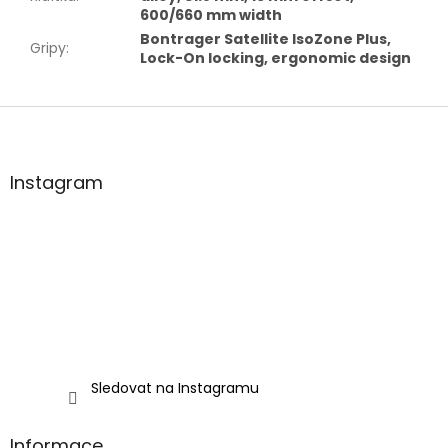
600/660 mm width
Bontrager Satellite IsoZone Plus,
Gripy
:
Lock-On locking, ergonomic design
Z
á
p
a
Instagram
t
í
Sledovat na Instagramu
Informace