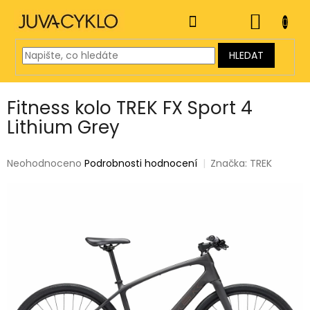
Přejít
na
NÁKUP
obsah
KOŠÍK
HLEDAT
Fitness kolo TREK FX Sport 4
Lithium Grey
Průměrné
Neohodnoceno
Podrobnosti hodnocení
Značka:
TREK
hodnocení
produktu
je
0,0
z
5
hvězdiček.