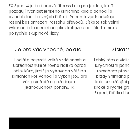
FX Sport 4 je karbonové fitness kolo pro jezdce, kteří
požadují rychlost lehkého silničního kola a pohodlí a
ovladatelnost rovných řídítek. Pohon 1x zjednodušuje
řazení bez omezení rozsahu převodů. Získáte tak velmi
výkonné kolo ideální na jakoukoli jízdu od sólo tréninků
po rychlé skupinové jízdy.
Je pro vás vhodné, pokud…
Získát
Hodláte najezdit velké vzdálenosti a
Lehký rám a vidl
upřednostňujete rovná řídítka oproti
10rychlostní po
obloukům, jimiž je vybavena většina
rozsahem převo
silničních kol. Pohodlí a výkon jsou pro
brzdy Shimano pr
vás prvořadé a požadujete
kola umožňující 
jednoduchost pohonu 1x.
široké a rychlé g
Expert, řídítka t