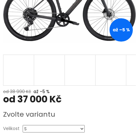
až –5 %
od 38 990 Kč
až –5 %
od
37 000 Kč
Měrná
Zvolte variantu
cena:
Velikost