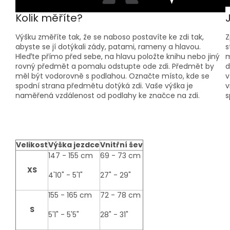
Kolik měříte?
Výšku změříte tak, že se naboso postavíte ke zdi tak,
Z
abyste se jí dotýkali zády, patami, rameny a hlavou.
s
Hleďte přímo před sebe, na hlavu položte knihu nebo jiný
m
rovný předmět a pomalu odstupte ode zdi. Předmět by
d
měl být vodorovně s podlahou. Označte místo, kde se
v
spodní strana předmětu dotýká zdi. Vaše výška je
v
naměřená vzdálenost od podlahy ke značce na zdi.
s
Velikost
Výška jezdce
Vnitřní šev
size-
147 - 155 cm
69 - 73 cm
table
XS
4'10" - 5'1"
27" - 29"
155 - 165 cm
72 - 78 cm
S
5'1" - 5'5"
28" - 31"