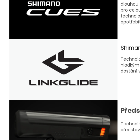
dlouhou 
pro celo
technolo
opotřebit
Shiman
Technolo
hladkým 
dostání
Předs
Technolo
představ