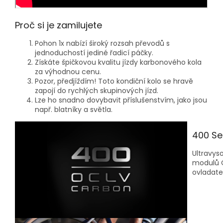
Proč si je zamilujete
Pohon 1x nabízí široký rozsah převodů s
jednoduchostí jediné řadicí páčky.
Získáte špičkovou kvalitu jízdy karbonového kola
za výhodnou cenu.
Pozor, předjíždím! Toto kondiční kolo se hravě
zapojí do rychlých skupinových jízd.
Lze ho snadno dovybavit příslušenstvím, jako jsou
např. blatníky a světla.
400 Se
Ultravys
modulů O
ovladatel