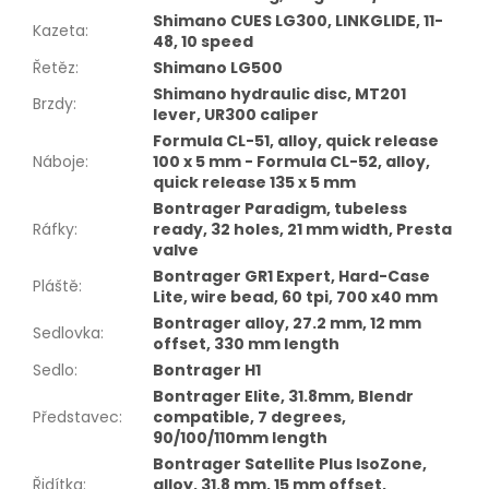
Shimano CUES LG300, LINKGLIDE, 11-
Kazeta
:
48, 10 speed
Řetěz
:
Shimano LG500
Shimano hydraulic disc, MT201
Brzdy
:
lever, UR300 caliper
Formula CL-51, alloy, quick release
Náboje
:
100 x 5 mm - Formula CL-52, alloy,
quick release 135 x 5 mm
Bontrager Paradigm, tubeless
Ráfky
:
ready, 32 holes, 21 mm width, Presta
valve
Bontrager GR1 Expert, Hard-Case
Pláště
:
Lite, wire bead, 60 tpi, 700 x40 mm
Bontrager alloy, 27.2 mm, 12 mm
Sedlovka
:
offset, 330 mm length
Sedlo
:
Bontrager H1
Bontrager Elite, 31.8mm, Blendr
Představec
:
compatible, 7 degrees,
90/100/110mm length
Bontrager Satellite Plus IsoZone,
Řidítka
:
alloy, 31.8 mm, 15 mm offset,