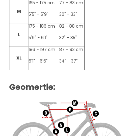
165 - 175 cm
77 - 83 cm
M
5'5" - 5'9"
30" - 33"
175 - 186 cm
82 - 88 cm
L
5'9" - 6'1"
32" - 35"
186 - 197 cm
87 - 93 cm
XL
6'1" - 6'6"
34" - 37"
Geomertie: