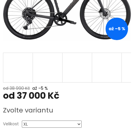
až –5 %
od 38 990 Kč
až –5 %
od
37 000 Kč
Měrná
Zvolte variantu
cena:
Velikost