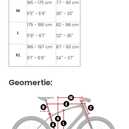
165 - 175 cm
77 - 83 cm
M
5'5" - 5'9"
30" - 33"
175 - 186 cm
82 - 88 cm
L
5'9" - 6'1"
32" - 35"
186 - 197 cm
87 - 93 cm
XL
6'1" - 6'6"
34" - 37"
Geomertie: