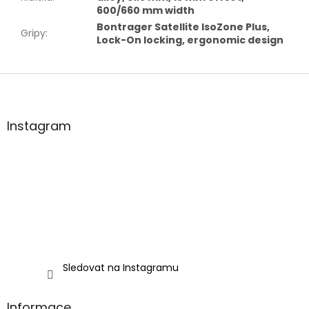
600/660 mm width
Bontrager Satellite IsoZone Plus,
Gripy
:
Lock-On locking, ergonomic design
Z
á
p
a
Instagram
t
í
Sledovat na Instagramu
Informace