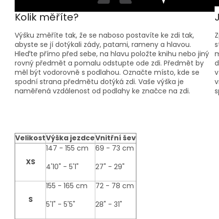
Kolik měříte?
Výšku změříte tak, že se naboso postavíte ke zdi tak,
Z
abyste se jí dotýkali zády, patami, rameny a hlavou.
s
Hleďte přímo před sebe, na hlavu položte knihu nebo jiný
m
rovný předmět a pomalu odstupte ode zdi. Předmět by
d
měl být vodorovně s podlahou. Označte místo, kde se
v
spodní strana předmětu dotýká zdi. Vaše výška je
v
naměřená vzdálenost od podlahy ke značce na zdi.
s
Velikost
Výška jezdce
Vnitřní šev
size-
147 - 155 cm
69 - 73 cm
table
XS
4'10" - 5'1"
27" - 29"
155 - 165 cm
72 - 78 cm
S
5'1" - 5'5"
28" - 31"