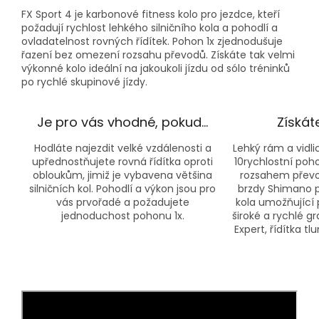
FX Sport 4 je karbonové fitness kolo pro jezdce, kteří
požadují rychlost lehkého silničního kola a pohodlí a
ovladatelnost rovných řídítek. Pohon 1x zjednodušuje
řazení bez omezení rozsahu převodů. Získáte tak velmi
výkonné kolo ideální na jakoukoli jízdu od sólo tréninků
po rychlé skupinové jízdy.
Je pro vás vhodné, pokud…
Získát
Hodláte najezdit velké vzdálenosti a
Lehký rám a vidl
upřednostňujete rovná řídítka oproti
10rychlostní po
obloukům, jimiž je vybavena většina
rozsahem převo
silničních kol. Pohodlí a výkon jsou pro
brzdy Shimano pr
vás prvořadé a požadujete
kola umožňující 
jednoduchost pohonu 1x.
široké a rychlé g
Expert, řídítka t