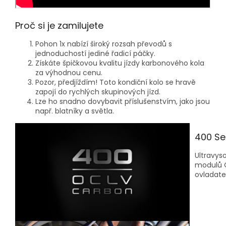
Proč si je zamilujete
Pohon 1x nabízí široký rozsah převodů s
jednoduchostí jediné řadicí páčky.
Získáte špičkovou kvalitu jízdy karbonového kola
za výhodnou cenu.
Pozor, předjíždím! Toto kondiční kolo se hravě
zapojí do rychlých skupinových jízd.
Lze ho snadno dovybavit příslušenstvím, jako jsou
např. blatníky a světla.
400 Se
Ultravys
modulů O
ovladatel