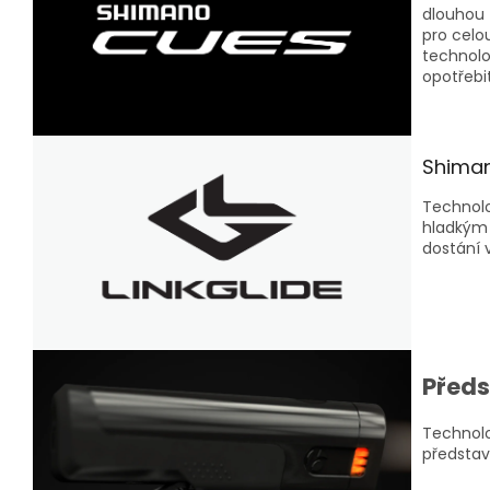
dlouhou 
pro celo
technolo
opotřebit
Shiman
Technolo
hladkým 
dostání
Předs
Technolo
představ