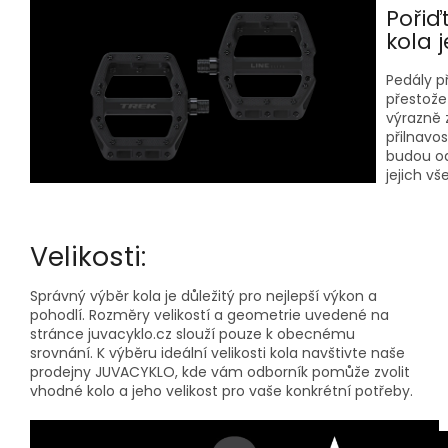
Pořiď
kola j
Pedály p
přestože 
výrazně z
přilnavo
budou od
jejich vš
Velikosti:
Správný výběr kola je důležitý pro nejlepší výkon a
pohodlí. Rozměry velikostí a geometrie uvedené na
stránce juvacyklo.cz slouží pouze k obecnému
srovnání. K výběru ideální velikosti kola navštivte naše
prodejny JUVACYKLO, kde vám odborník pomůže zvolit
vhodné kolo a jeho velikost pro vaše konkrétní potřeby.