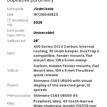
Doplňkové parametry
Kategorie
:
Jízdní kola
EAN
:
197216045823
?
Modelový
2026
rok
:
Kolo podle
Univerzální
typu rámu
:
Velikost kol
:
28"
400 Series OCLV Carbon, internal
routing, 3S chain keeper, DuoTrap S
Rám
:
compatible, fender mounts, flat
mount disc, 135 x 5 mm clamp
Carbon, hidden fender mounts, Flat
Vidlice
:
Mount disc, 100 x 5 mm ThruSkew
quick release
Shimano CUES U6000 with visual
Řazení
:
display of the selected gear, 10
speeds
Přehazovačka
:
Shimano CUES U6000 GS
Prowheel, alloy, 40 tooth Narrow
Kliky
:
Wide chainring, length 170/175 mm