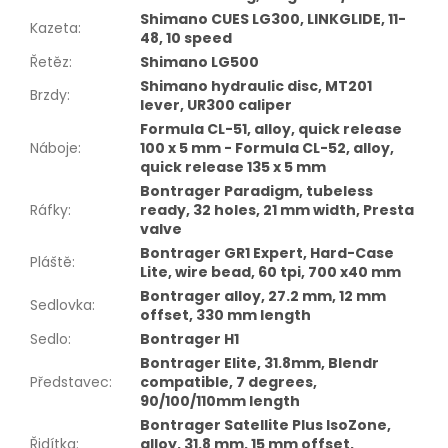
Shimano CUES LG300, LINKGLIDE, 11-
Kazeta
:
48, 10 speed
Řetěz
:
Shimano LG500
Shimano hydraulic disc, MT201
Brzdy
:
lever, UR300 caliper
Formula CL-51, alloy, quick release
Náboje
:
100 x 5 mm - Formula CL-52, alloy,
quick release 135 x 5 mm
Bontrager Paradigm, tubeless
Ráfky
:
ready, 32 holes, 21 mm width, Presta
valve
Bontrager GR1 Expert, Hard-Case
Pláště
:
Lite, wire bead, 60 tpi, 700 x40 mm
Bontrager alloy, 27.2 mm, 12 mm
Sedlovka
:
offset, 330 mm length
Sedlo
:
Bontrager H1
Bontrager Elite, 31.8mm, Blendr
Představec
:
compatible, 7 degrees,
90/100/110mm length
Bontrager Satellite Plus IsoZone,
Řidítka
:
alloy, 31.8 mm, 15 mm offset,