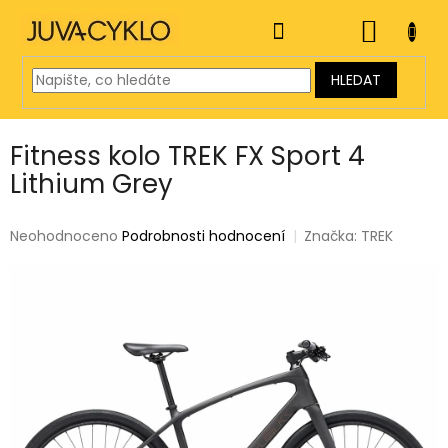
Přejít
na
NÁKUP
obsah
KOŠÍK
HLEDAT
Fitness kolo TREK FX Sport 4
Lithium Grey
Průměrné
Neohodnoceno
Podrobnosti hodnocení
Značka:
TREK
hodnocení
produktu
je
0,0
z
5
hvězdiček.